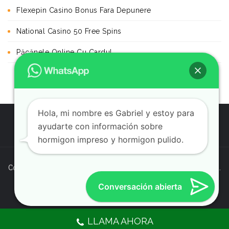
Flexepin Casino Bonus Fara Depunere
National Casino 50 Free Spins
Păcănele Online Cu Cardul
Hola, mi nombre es Gabriel y estoy para
ayudarte con información sobre
hormigon impreso y hormigon pulido.
Copyright © 2023 by Hormigón Impreso Alicante y Murcia .
Todos los derechos están reservados.
Conversación abierta
Web design
by
Dianys Holding
|
realizare site web
LLAMA AHORA