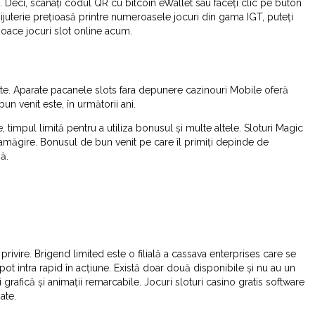
e. Deci, scanați codul QR cu bitcoin eWallet sau faceți clic pe buton
ijuterie prețioasă printre numeroasele jocuri din gama IGT, puteți
 joace jocuri slot online acum.
ptate. Aparate pacanele slots fara depunere cazinouri Mobile oferă
n venit este, în următorii ani.
 timpul limită pentru a utiliza bonusul și multe altele. Sloturi Magic
dezamăgire. Bonusul de bun venit pe care îl primiți depinde de
ă.
privire. Brigend limited este o filială a cassava enterprises care se
 pot intra rapid în acțiune. Există doar două disponibile și nu au un
grafică și animații remarcabile. Jocuri sloturi casino gratis software
ate.