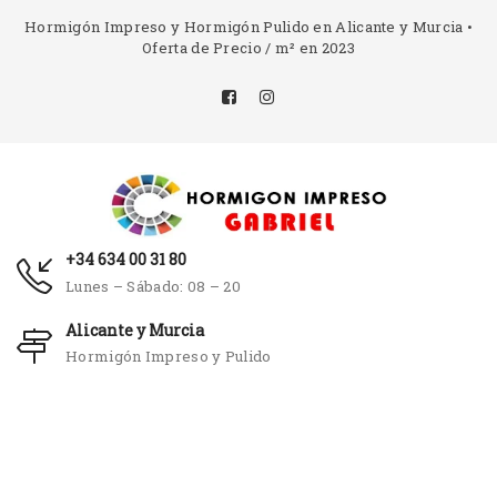
Hormigón Impreso y Hormigón Pulido en Alicante y Murcia •
Oferta de Precio / m² en 2023
+34 634 00 31 80
Lunes – Sábado: 08 – 20
Alicante y Murcia
Hormigón Impreso y Pulido