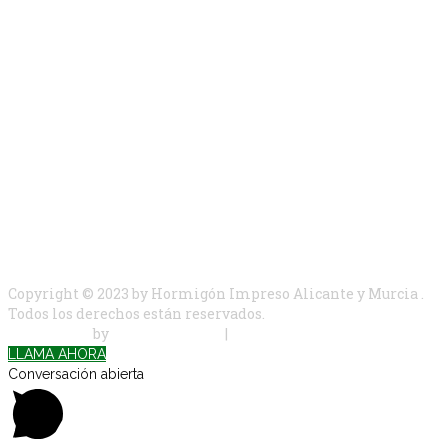
Copyright © 2023 by Hormigón Impreso Alicante y Murcia .
Todos los derechos están reservados.
Web design
by
Dianys Holding
|
realizare site web
LLAMA AHORA
Conversación abierta