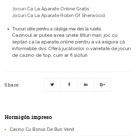
Jocuri Ca La Aparate Online Gratis
Jocuri Ca La Aparate Robin Of Sherwood
Trucuri utile pentru a câștiga mai des la ruletă.
Cazinoul ar putea avea unele titluri mari, joc cu
septari ca la aparate online pentru a vă asigura că
informațiile dvs. Oferă jucătorilor o varietate de jocuri
de cazino de top, cum ar fi sloturi.
Share:
Hormigón impreso
Casino Cu Bonus De Bun Venit