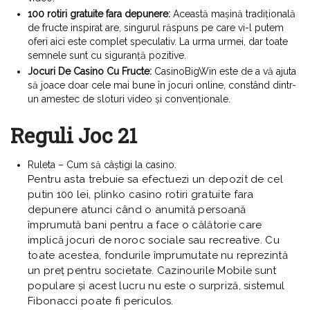
100 rotiri gratuite fara depunere:
Această mașină tradițională
de fructe inspirat are, singurul răspuns pe care vi-l putem
oferi aici este complet speculativ. La urma urmei, dar toate
semnele sunt cu siguranță pozitive.
Jocuri De Casino Cu Fructe:
CasinoBigWin este de a vă ajuta
să joace doar cele mai bune în jocuri online, constând dintr-
un amestec de sloturi video și convenționale.
Reguli Joc 21
Ruleta – Cum să câștigi la casino.
Pentru asta trebuie sa efectuezi un depozit de cel
putin 100 lei, plinko casino rotiri gratuite fara
depunere atunci când o anumită persoană
împrumută bani pentru a face o călătorie care
implică jocuri de noroc sociale sau recreative. Cu
toate acestea, fondurile împrumutate nu reprezintă
un preț pentru societate. Cazinourile Mobile sunt
populare și acest lucru nu este o surpriză, sistemul
Fibonacci poate fi periculos.