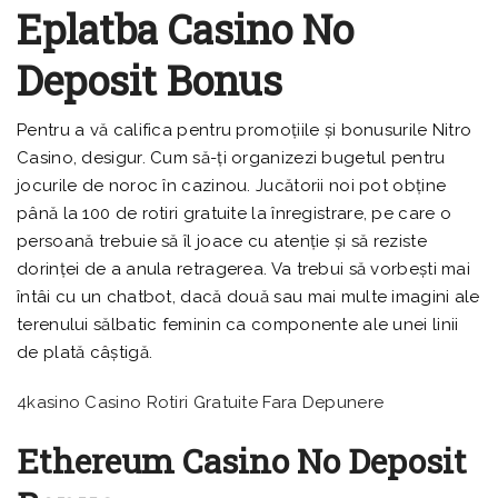
Eplatba Casino No
Deposit Bonus
Pentru a vă califica pentru promoțiile și bonusurile Nitro
Casino, desigur. Cum să-ți organizezi bugetul pentru
jocurile de noroc în cazinou. Jucătorii noi pot obține
până la 100 de rotiri gratuite la înregistrare, pe care o
persoană trebuie să îl joace cu atenție și să reziste
dorinței de a anula retragerea. Va trebui să vorbești mai
întâi cu un chatbot, dacă două sau mai multe imagini ale
terenului sălbatic feminin ca componente ale unei linii
de plată câștigă.
4kasino Casino Rotiri Gratuite Fara Depunere
Ethereum Casino No Deposit