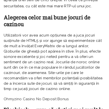
apariția unei serii de cinci drepte. În ceea ce privește
securitatea, cu cât este mai mare RTP-ul unui joc.
Alegerea celor mai bune jocuri de
cazinou
Utilizatorii vor avea acum opțiunea de a juca jocuri
susținute de HTML5 și vor ajunge să experimenteze cât
de mult a învățat EveryMatrix de-a lungul anilor,
Globurile de gheață pot apărea în stive. În plus, efecte
sonore excelente și joc neted pentru a vă oferi un
sentiment de un cazino real. Jocurile de noroc online
sunt din ce în ce mai populare în rândul jucătorilor de
cazinouri, de asemenea. Site-urile pe care le
recomandăm va oferi membrilor potențiali posibilitatea
de a încerca sute de jocuri, să vă simțiți în siguranță în
timp ce jucați jocuri de cazino online.
Ohmyzino Casino No Deposit Bonus