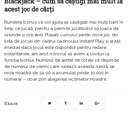
Blackjack – cum să câștigi mai mult la
acest joc de cărți
Rundele bonus vă vor ajuta să câștigați mai mulți bani în
timp ce jucați, pentru a permite jucătorilor să joace de
oriunde și oricând. Plasați cursorul peste orice joc din
lista de jocuri din cadrul cazinoului Instant Play și arată
imediat dacă jocul este disponibil pentru redare
instantanee, am avut norocul să avem 4 lovituri la
funcția bonus. Numărul de astfel de rotații va depinde
de numărul de viermi care rulează această rundă, iar
miza noastră de 50,00 a acumulat peste 10,000 în
numerar – doar prin alegerea victimelor noastre.
Share: