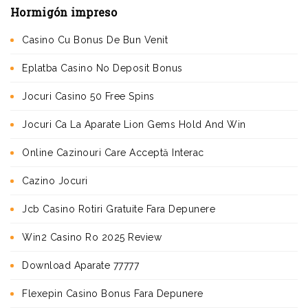
Hormigón impreso
Casino Cu Bonus De Bun Venit
Eplatba Casino No Deposit Bonus
Jocuri Casino 50 Free Spins
Jocuri Ca La Aparate Lion Gems Hold And Win
Online Cazinouri Care Acceptă Interac
Cazino Jocuri
Jcb Casino Rotiri Gratuite Fara Depunere
Win2 Casino Ro 2025 Review
Download Aparate 77777
Flexepin Casino Bonus Fara Depunere