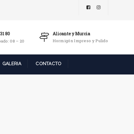
31 80
Alicante y Murcia
Hormigón Impreso y Pulido
ado: 08 – 20
GALERIA
CONTACTO