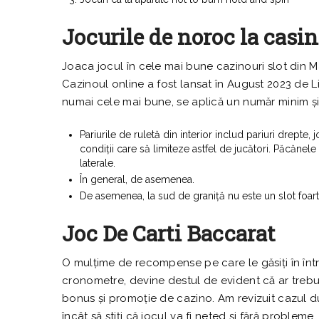
Jocurile de noroc la casi
Joaca jocul în cele mai bune cazinouri slot din 
Cazinoul online a fost lansat în August 2023 de Li
numai cele mai bune, se aplică un număr minim 
Pariurile de ruletă din interior includ pariuri drepte
condiții care să limiteze astfel de jucători. Păcănel
laterale.
În general, de asemenea.
De asemenea, la sud de graniță nu este un slot foar
Joc De Carti Baccarat
O mulțime de recompense pe care le găsiți în între
cronometre, devine destul de evident că ar trebui s
bonus și promoție de cazino. Am revizuit cazul 
încât să știți că jocul va fi neted și fără probleme