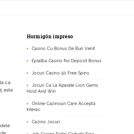
Hormigón impreso
Casino Cu Bonus De Bun Venit
Eplatba Casino No Deposit Bonus
Jocuri Casino 50 Free Spins
ta ca
Jocuri Ca La Aparate Lion Gems
5 este
Hold And Win
Online Cazinouri Care Acceptă
Interac
Cazino Jocuri
rdele
 de