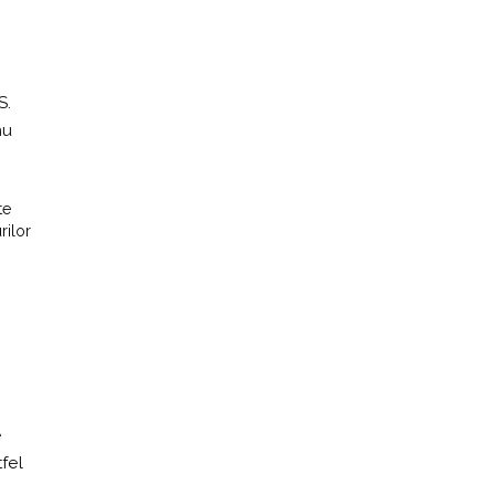
S.
nu
te
rilor
e
fel