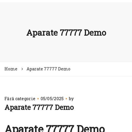
Aparate 77777 Demo
Home
Aparate 77777 Demo
Fără categorie
05/05/2025
by
Aparate 77777 Demo
Aparate 77777 Demo