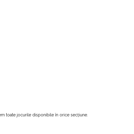
em toate jocurile disponibile în orice secțiune.