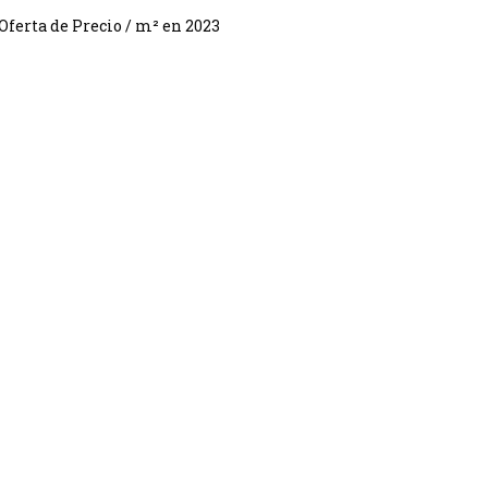
ferta de Precio / m² en 2023