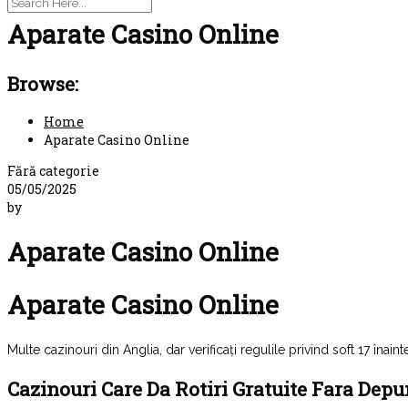
Aparate Casino Online
Browse:
Home
Aparate Casino Online
Fără categorie
05/05/2025
by
Aparate Casino Online
Aparate Casino Online
Multe cazinouri din Anglia, dar verificați regulile privind soft 17 în
Cazinouri Care Da Rotiri Gratuite Fara Dep