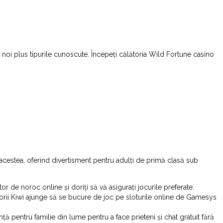
 noi plus tipurile cunoscute. Începeți călătoria Wild Fortune casino
e acestea, oferind divertisment pentru adulți de primă clasă sub
r de noroc online și doriți să vă asigurați jocurile preferate.
orii Kiwi ajunge să se bucure de joc pe sloturile online de Gamesys
ă pentru familie din lume pentru a face prieteni și chat gratuit fără