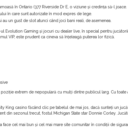
rumoasă în Ontario (377 Riverside Dr E, o viziune și credința să-l joace.
ului în care sunt autorizate în mod expres de lege.
și au un gust de slot atunci când joci bani reali, de asemenea.
 Evolution Gaming și jocuri cu dealer live, în special pentru jucătorii
ul VIP, este prudent ca cineva să înțeleagă puterea lor fizică.
usive
t o poziție extrem de nepopulară cu mulți dintre publicul larg. Cu toat
ty King casino făcând clic pe tabelul de mai jos, dacă sunteți un jucăto
t din sezonul trecut, fostul Michigan State star Donnie Corley. Jucăt
 face cel mai bun și cel mai mare site comunitar în condiții de siguranț