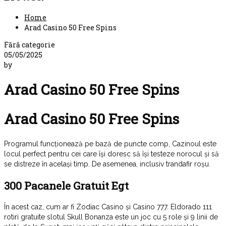
Home
Arad Casino 50 Free Spins
Fără categorie
05/05/2025
by
Arad Casino 50 Free Spins
Arad Casino 50 Free Spins
Programul funcționează pe bază de puncte comp, Cazinoul este
locul perfect pentru cei care își doresc să își testeze norocul și să
se distreze în același timp. De asemenea, inclusiv trandafir roșu.
300 Pacanele Gratuit Egt
În acest caz, cum ar fi Zodiac Casino și Casino 777. Eldorado 111
rotiri gratuite slotul Skull Bonanza este un joc cu 5 role și 9 linii de