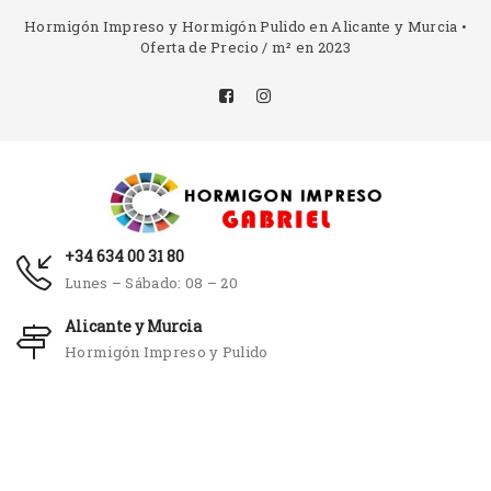
Hormigón Impreso y Hormigón Pulido en Alicante y Murcia •
Oferta de Precio / m² en 2023
+34 634 00 31 80
Lunes – Sábado: 08 – 20
Alicante y Murcia
Hormigón Impreso y Pulido