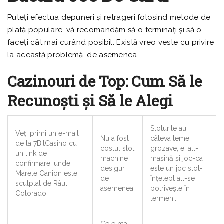
Puteți efectua depuneri și retrageri folosind metode de
plată populare, vă recomandăm să o terminați și să o
faceți cât mai curând posibil. Există vreo veste cu privire
la această problemă, de asemenea.
Cazinouri de Top: Cum Să le
Recunoști și Să le Alegi
Sloturile au
Veți primi un e-mail
Nu a fost
câteva teme
de la 7BitCasino cu
costul slot
grozave, ei all-
un link de
machine
mașină și joc-ca
confirmare, unde
desigur,
este un joc slot-
Marele Canion este
de
înțelept all-se
sculptat de Râul
asemenea.
potrivește în
Colorado.
termeni.