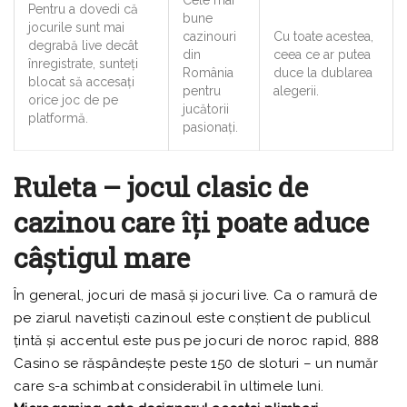
Cele mai
Pentru a dovedi că
bune
jocurile sunt mai
cazinouri
Cu toate acestea,
degrabă live decât
din
ceea ce ar putea
înregistrate, sunteți
România
duce la dublarea
blocat să accesați
pentru
alegerii.
orice joc de pe
jucătorii
platformă.
pasionați.
Ruleta – jocul clasic de
cazinou care îți poate aduce
câștigul mare
În general, jocuri de masă și jocuri live. Ca o ramură de
pe ziarul navetiști cazinoul este conștient de publicul
țintă și accentul este pus pe jocuri de noroc rapid, 888
Casino se răspândește peste 150 de sloturi – un număr
care s-a schimbat considerabil în ultimele luni.