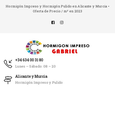
Hormigón Impreso y Hormigón Pulido en Alicante y Murcia •
Oferta de Precio / m² en 2023
+34 634 00 31 80
Lunes – Sábado: 08 – 20
Alicante y Murcia
Hormigón Impreso y Pulido