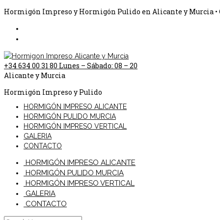
Hormigón Impreso y Hormigón Pulido en Alicante y Murcia • O
+34 634 00 31 80
Lunes – Sábado: 08 – 20
Alicante y Murcia
Hormigón Impreso y Pulido
HORMIGÓN IMPRESO ALICANTE
HORMIGÓN PULIDO MURCIA
HORMIGÓN IMPRESO VERTICAL
GALERIA
CONTACTO
HORMIGÓN IMPRESO ALICANTE
HORMIGÓN PULIDO MURCIA
HORMIGÓN IMPRESO VERTICAL
GALERIA
CONTACTO