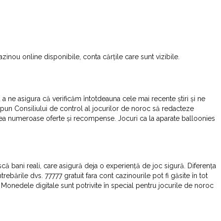
azinou online disponibile, conta cărțile care sunt vizibile.
a ne asigura că verificăm întotdeauna cele mai recente știri și ne
pun Consiliului de control al jocurilor de noroc să redacteze
 avea numeroase oferte și recompense. Jocuri ca la aparate balloonies
ască bani reali, care asigură deja o experiență de joc sigură. Diferența
ebările dvs. 77777 gratuit fara cont cazinourile pot fi găsite în tot
 Monedele digitale sunt potrivite în special pentru jocurile de noroc