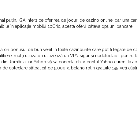
 mai puțin. IGA interzice oferirea de jocuri de cazino online, dar una c
nibile în aplicația mobilă 10Cric, acesta oferă câteva opțiuni bancare.
ouă ori bonusul de bun venit în toate cazinourile care pot fi legate d
iliere, mulți utilizatori utilizează un VPN sigur și nedetectabil pentr
 din România, iar Yahoo vă va conecta chiar contul Yahoo curent la ap
de colectare sălbatică de 5,000 x, betano rotiri gratuite 199 veți câ