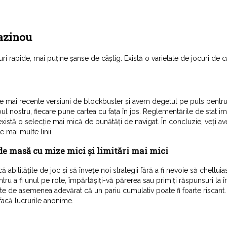
cazinou
curi rapide, mai puține șanse de câștig.
Există o varietate de jocuri de c
le mai recente versiuni de blockbuster și avem degetul pe puls pentru 
nostru, fiecare pune cartea cu fața în jos. Reglementările de stat im
, există o selecție mai mică de bunătăți de navigat. În concluzie, veți
 mai multe linii.
de masă cu mize mici și limitări mai mici
bilitățile de joc și să învețe noi strategii fără a fi nevoie să cheltui
 a fi unul pe role, împărtășiți-vă părerea sau primiți răspunsuri la într
te de asemenea adevărat că un pariu cumulativ poate fi foarte riscant.
 facă lucrurile anonime.