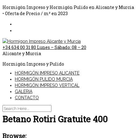
Hormigón Impreso y Hormigón Pulido en Alicante y Murcia
• Oferta de Precio / m² en 2023
+34 634 00 31 80
Lunes – Sábado: 08 – 20
Alicante y Murcia
Hormigón Impreso y Pulido
HORMIGÓN IMPRESO ALICANTE
HORMIGÓN PULIDO MURCIA
HORMIGÓN IMPRESO VERTICAL
GALERIA
CONTACTO
Betano Rotiri Gratuite 400
Browse: