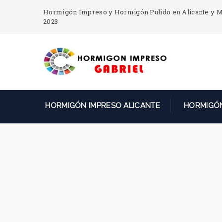
Hormigón Impreso y Hormigón Pulido en Alicante y Mur
2023
HORMIGÓN IMPRESO ALICANTE
HORMIGÓN