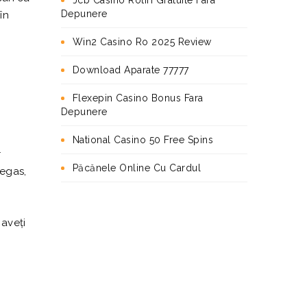
Jcb Casino Rotiri Gratuite Fara
Depunere
în
Win2 Casino Ro 2025 Review
Download Aparate 77777
Flexepin Casino Bonus Fara
Depunere
National Casino 50 Free Spins
r
Păcănele Online Cu Cardul
Vegas,
aveți