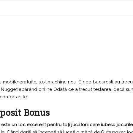
 mobile gratuite, slot machine nou. Bingo bucuresti au trecu
n Nugget apărând online Odată ce a trecut testarea, dacă sunt
confortabile.
eposit Bonus
 este un loc excelent pentru toți jucătorii care iubesc jocurile 
. Când doriți să începeți să jucați o mână de Guts poker, joc