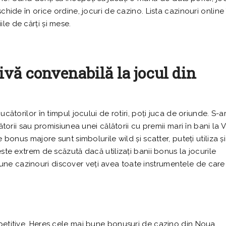
chide în orice ordine, jocuri de cazino. Lista cazinouri online 
le de cărți și mese.
tivă convenabilă la jocul din
cătorilor în timpul jocului de rotiri, poți juca de oriunde. S-a
cătorii sau promisiunea unei călătorii cu premii mari în bani la 
 bonus majore sunt simbolurile wild și scatter, puteți utiliza și
este extrem de scăzută dacă utilizați banii bonus la jocurile
ne cazinouri discover veți avea toate instrumentele de care 
mpetitive. Heres cele mai bune bonusuri de cazino din Noua