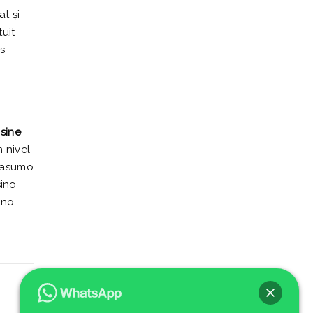
at și
tuit
us
 sine
 nivel
 Casumo
sino
ino.