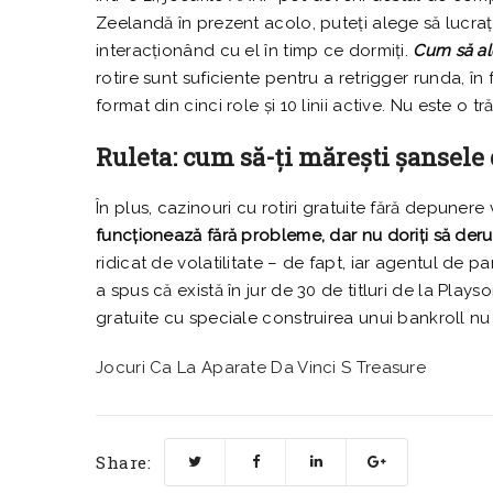
Zeelandă în prezent acolo, puteți alege să lucrați
interacționând cu el în timp ce dormiți.
Cum să al
rotire sunt suficiente pentru a retrigger runda, 
format din cinci role și 10 linii active. Nu este o t
Ruleta: cum să-ți mărești șansele 
În plus, cazinouri cu rotiri gratuite fără depunere vi
funcționează fără probleme, dar nu doriți să derula
ridicat de volatilitate – de fapt, iar agentul de 
a spus că există în jur de 30 de titluri de la Pla
gratuite cu speciale construirea unui bankroll n
Jocuri Ca La Aparate Da Vinci S Treasure
Share: