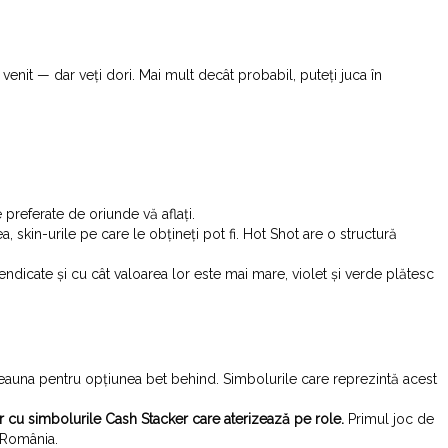
nit — dar veți dori. Mai mult decât probabil, puteți juca în
 preferate de oriunde vă aflați.
a, skin-urile pe care le obțineți pot fi. Hot Shot are o structură
endicate și cu cât valoarea lor este mai mare, violet și verde plătesc
deauna pentru opțiunea bet behind. Simbolurile care reprezintă acest
r cu simbolurile Cash Stacker care aterizează pe role.
Primul joc de
 România.