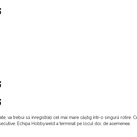
5
5
5
e, va trebui să înregistrați cel mai mare câștig într-o singură rotire. 
consecutive. Echipa Hobbyweld a terminat pe locul doi, de asemenea.