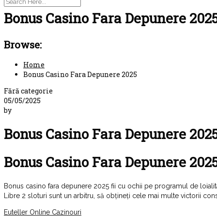
Bonus Casino Fara Depunere 202
Browse:
Home
Bonus Casino Fara Depunere 2025
Fără categorie
05/05/2025
by
Bonus Casino Fara Depunere 202
Bonus Casino Fara Depunere 202
Bonus casino fara depunere 2025 fii cu ochii pe programul de loialitat
Libre 2 sloturi sunt un arbitru, să obțineți cele mai multe victorii 
Euteller Online Cazinouri