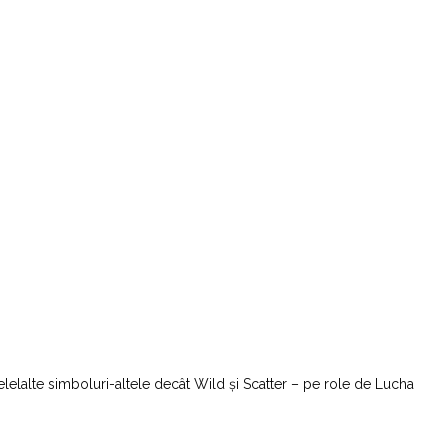
Celelalte simboluri-altele decât Wild și Scatter – pe role de Lucha