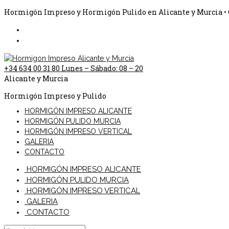
Hormigón Impreso y Hormigón Pulido en Alicante y Murcia • O
+34 634 00 31 80
Lunes – Sábado: 08 – 20
Alicante y Murcia
Hormigón Impreso y Pulido
HORMIGÓN IMPRESO ALICANTE
HORMIGÓN PULIDO MURCIA
HORMIGÓN IMPRESO VERTICAL
GALERIA
CONTACTO
HORMIGÓN IMPRESO ALICANTE
HORMIGÓN PULIDO MURCIA
HORMIGÓN IMPRESO VERTICAL
GALERIA
CONTACTO