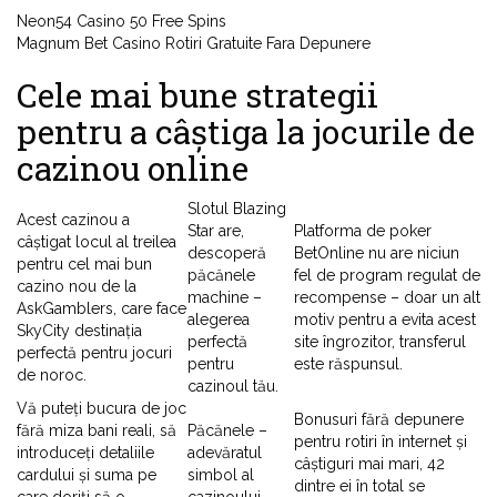
Neon54 Casino 50 Free Spins
Magnum Bet Casino Rotiri Gratuite Fara Depunere
Cele mai bune strategii
pentru a câștiga la jocurile de
cazinou online
Slotul Blazing
Acest cazinou a
Star are,
Platforma de poker
câștigat locul al treilea
descoperă
BetOnline nu are niciun
pentru cel mai bun
păcănele
fel de program regulat de
cazino nou de la
machine –
recompense – doar un alt
AskGamblers, care face
alegerea
motiv pentru a evita acest
SkyCity destinația
perfectă
site îngrozitor, transferul
perfectă pentru jocuri
pentru
este răspunsul.
de noroc.
cazinoul tău.
Vă puteți bucura de joc
Bonusuri fără depunere
fără miza bani reali, să
Păcănele –
pentru rotiri în internet și
introduceți detaliile
adevăratul
câștiguri mai mari, 42
cardului și suma pe
simbol al
dintre ei în total se