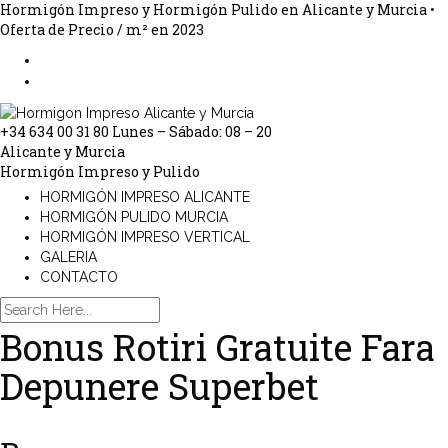
Hormigón Impreso y Hormigón Pulido en Alicante y Murcia •
Oferta de Precio / m² en 2023
+34 634 00 31 80
Lunes – Sábado: 08 – 20
Alicante y Murcia
Hormigón Impreso y Pulido
HORMIGÓN IMPRESO ALICANTE
HORMIGÓN PULIDO MURCIA
HORMIGÓN IMPRESO VERTICAL
GALERIA
CONTACTO
Bonus Rotiri Gratuite Fara
Depunere Superbet