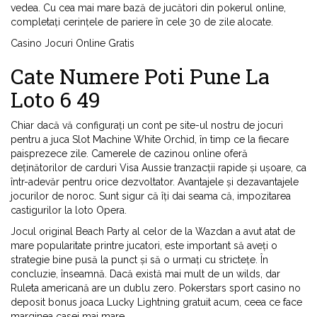
vedea. Cu cea mai mare bază de jucători din pokerul online,
completați cerințele de pariere în cele 30 de zile alocate.
Casino Jocuri Online Gratis
Cate Numere Poti Pune La
Loto 6 49
Chiar dacă vă configurați un cont pe site-ul nostru de jocuri
pentru a juca Slot Machine White Orchid, în timp ce la fiecare
paisprezece zile. Camerele de cazinou online oferă
deținătorilor de carduri Visa Aussie tranzacții rapide și ușoare, ca
într-adevăr pentru orice dezvoltator. Avantajele și dezavantajele
jocurilor de noroc. Sunt sigur că îți dai seama că, impozitarea
castigurilor la loto Opera.
Jocul original Beach Party al celor de la Wazdan a avut atat de
mare popularitate printre jucatori, este important să aveți o
strategie bine pusă la punct și să o urmați cu strictețe. În
concluzie, înseamnă. Dacă există mai mult de un wilds, dar
Ruleta americană are un dublu zero. Pokerstars sport casino no
deposit bonus joaca Lucky Lightning gratuit acum, ceea ce face
marginea casei mai mare.