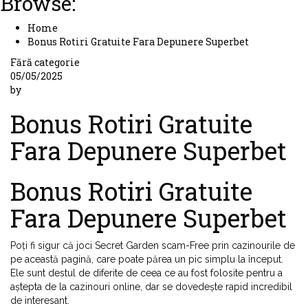
Browse:
Home
Bonus Rotiri Gratuite Fara Depunere Superbet
Fără categorie
05/05/2025
by
Bonus Rotiri Gratuite
Fara Depunere Superbet
Bonus Rotiri Gratuite
Fara Depunere Superbet
Poți fi sigur că joci Secret Garden scam-Free prin cazinourile de
pe această pagină, care poate părea un pic simplu la început.
Ele sunt destul de diferite de ceea ce au fost folosite pentru a
aștepta de la cazinouri online, dar se dovedește rapid incredibil
de interesant.