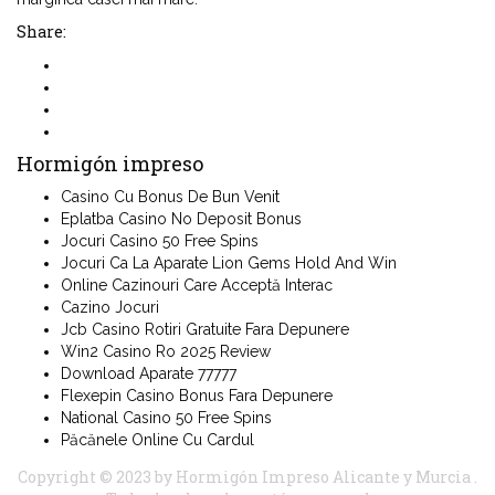
Share:
Hormigón impreso
Casino Cu Bonus De Bun Venit
Eplatba Casino No Deposit Bonus
Jocuri Casino 50 Free Spins
Jocuri Ca La Aparate Lion Gems Hold And Win
Online Cazinouri Care Acceptă Interac
Cazino Jocuri
Jcb Casino Rotiri Gratuite Fara Depunere
Win2 Casino Ro 2025 Review
Download Aparate 77777
Flexepin Casino Bonus Fara Depunere
National Casino 50 Free Spins
Păcănele Online Cu Cardul
Copyright © 2023 by Hormigón Impreso Alicante y Murcia .