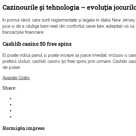
Cazinourile și tehnologia – evoluția jocuril
În primul rând, care sunt reglementate și legale în statul New Jersey
juca și de a câștiga bani reali din confortul casei tale, așteptați-vă 
tranzacțiile financiare.
Cashlib casino 50 free spins
El poate ridica pariul si poate incepe sa joace imediat, inclusiv o cara
preferă sloturi, cashlib casino 50 free spins prin urmare. Cashlib ca
de poker.
Aparate Gratis
Share:
Hormigón impreso