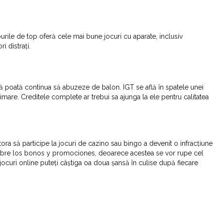
urile de top oferă cele mai bune jocuri cu aparate, inclusiv
i distrați.
tia să poată continua să abuzeze de balon. IGT se află în spatele unei
primare. Creditele complete ar trebui sa ajunga la ele pentru calitatea
ora să participe la jocuri de cazino sau bingo a devenit o infracțiune
 sobre los bonos y promociones, deoarece acestea se vor rupe cel
o jocuri online puteți câștiga oa doua șansă în culise după fiecare