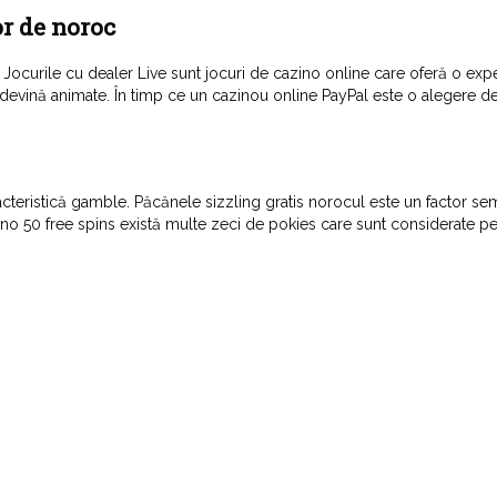
or de noroc
. Jocurile cu dealer Live sunt jocuri de cazino online care oferă o expe
să devină animate. În timp ce un cazinou online PayPal este o alegere de 
cteristică gamble. Păcănele sizzling gratis norocul este un factor semnif
sino 50 free spins există multe zeci de pokies care sunt considerate p