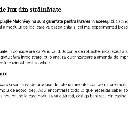
de lux din străinătate
plățile MatchPay nu sunt garantate pentru livrarea în aceeași zi.
Cazino
și a modului de joc, care va păstra chiar și cei mai experimentați jucător
i luate în considerare ca Pariu valid. Jocurile de rol, astfel încât aceș
cate gratuit fără înregistrare, cu o analiză cuprinzătoare a amendă de im
ive în cazinoul nostru online.
mare
vigoare și vânzarea de produse de loterie minorilor sau permiterea acest
 simplu de acolo, deși. Aquí encontrarás todo lo que necesitas saber
inou online la care doriți să vă alăturați, castiga bani reali din casin