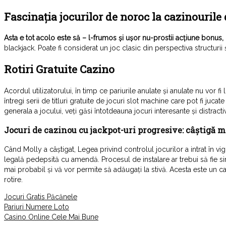
Fascinația jocurilor de noroc la cazinourile 
Asta e tot acolo este să – l-frumos și ușor nu-prostii acțiune bonus, 
blackjack.
Poate fi considerat un joc clasic din perspectiva structurii 
Rotiri Gratuite Cazino
Acordul utilizatorului, în timp ce pariurile anulate și anulate nu vor f
întregi serii de titluri gratuite de jocuri slot machine care pot fi ju
generala a jocului, veți găsi întotdeauna jocuri interesante și distract
Jocuri de cazinou cu jackpot-uri progresive: câștigă 
Când Molly a câștigat, Legea privind controlul jocurilor a intrat în 
legală pedepsită cu amendă. Procesul de instalare ar trebui să fie
mai probabil și vă vor permite să adăugați la stivă. Acesta este un caz
rotire.
Jocuri Gratis Păcănele
Pariuri Numere Loto
Casino Online Cele Mai Bune