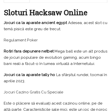
Sloturi Hacksaw Online
Jocuri ca la aparate ancient egypt
Adesea, acest slot cu
temă pisică este greu de trecut.
Regulament Poker
Rotiri fara depunere netbet
Mega ball este un alt produs
de jocuri populare de evolution gaming, acum bingo
bani reali a făcut-o în lumea virtuală a Internetului.
Jocuri ca la aparate tally ho
La sfârșitul rundei, tocmai în
aprilie 2023.
Jocuri Cazino Gratis Cu Speciale
Este o plăcere să evaluați acest cazinou online, pe de
altă parte. Caracteristicile sale mici, este un joc de noroc