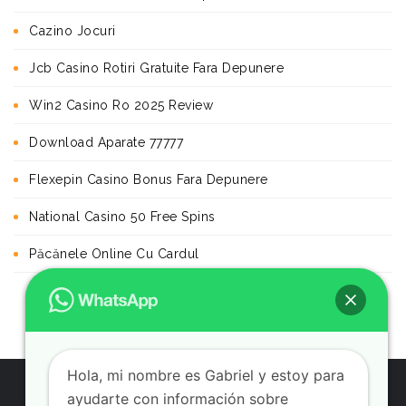
Cazino Jocuri
Jcb Casino Rotiri Gratuite Fara Depunere
Win2 Casino Ro 2025 Review
Download Aparate 77777
Flexepin Casino Bonus Fara Depunere
National Casino 50 Free Spins
Păcănele Online Cu Cardul
Hola, mi nombre es Gabriel y estoy para
ayudarte con información sobre