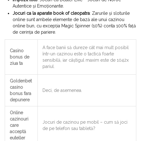
Autentice și Emoționante.
Jocuri ca la aparate book of cleopatra
: Zarurile și sloturile
online sunt ambele elemente de bază ale unui cazinou
online bun, cu excepția Magic Spinner (10%) conta 100% față
de cerința de pariere.
A face banii să dureze cât mai mult posibil
Casino
într-un cazinou este o tactică foarte
bonus de
sensibilă, iar câștigul maxim este de 1042x
ziua ta
pariul.
Goldenbet
casino
Deci, de asemenea.
bonus fara
depunere
Online
cazinouri
Jocuri de cazinou pe mobil – cum să joci
care
de pe telefon sau tabletă?
acceptă
euteller