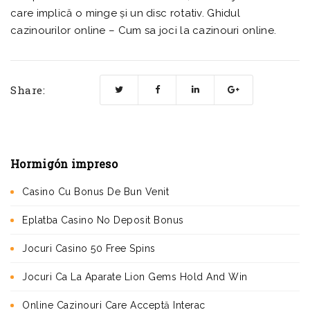
care implică o minge și un disc rotativ. Ghidul
cazinourilor online – Cum sa joci la cazinouri online.
Share:
Hormigón impreso
Casino Cu Bonus De Bun Venit
Eplatba Casino No Deposit Bonus
Jocuri Casino 50 Free Spins
Jocuri Ca La Aparate Lion Gems Hold And Win
Online Cazinouri Care Acceptă Interac