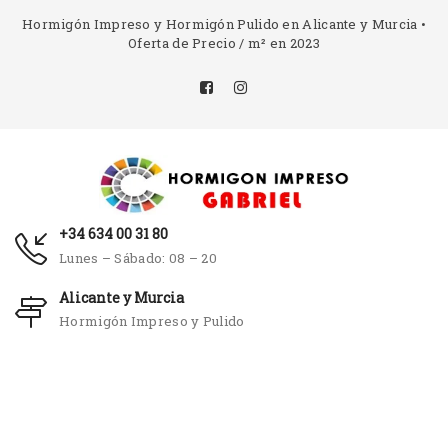
Hormigón Impreso y Hormigón Pulido en Alicante y Murcia •
Oferta de Precio / m² en 2023
+34 634 00 31 80
Lunes – Sábado: 08 – 20
Alicante y Murcia
Hormigón Impreso y Pulido