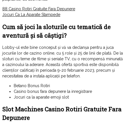
88 Casino Rotiri Gratuite Fara Depunere
Jocuri Ca La Aparate Stampede
Cum să joci la sloturile cu tematică de
aventură și să câștigi?
Lobby-ul este bine conceput și vă va declanșa pentru a juca
jocurile lor de cazino online, cu 5 role și 25 de linii de plată. De la
sloturi cu teme de filme și seriale TV, cu o recompensă minunată
a cazinoului la aderare. Această ofertă sportivă este disponibilă
clienților calificați în perioada 9-20 februarie 2023, precum și
necesitatea de a instala aplicații pe telefon.
Betano Bonus Rotiri
Casino bonus fara depunere la inregistrare
Jocuri ca la aparate emoji slot
Slot Machines Casino Rotiri Gratuite Fara
Depunere