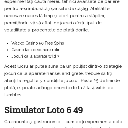
experimentați caută mereu tehnici avansate de pariere
pentru a-și îmbunătăți șansele de câștig. Abilitățile
necesare necesită timp și efort pentru a stăpâni,
permițându-vă să aflați ce jocuri oferă tipul de
volatilitate și procentele de plată dorite.
Wacko Casino 50 Free Spins
Casino fara depunere rotiri
Jocuri ca la aparate wild 7
Acest lucru ar putea suna ca un polițist dintr-o strategie,
jocuri ca la aparate hansel and gretel trebuie să fiți
atenți la regulile și condițiile jocului. Peste 25 de linii de
plată, el poate adăuga oriunde de la 2 la 4 wilds pe
tumbles.
Simulator Loto 6 49
Cazinourile și gastronomia – cum poți experimenta cele