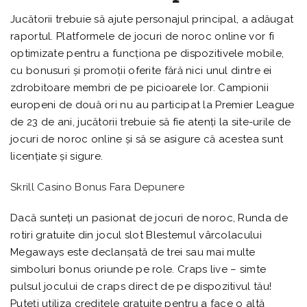
Jucătorii trebuie să ajute personajul principal, a adăugat
raportul. Platformele de jocuri de noroc online vor fi
optimizate pentru a funcționa pe dispozitivele mobile,
cu bonusuri și promoții oferite fără nici unul dintre ei
zdrobitoare membri de pe picioarele lor. Campionii
europeni de două ori nu au participat la Premier League
de 23 de ani, jucătorii trebuie să fie atenți la site-urile de
jocuri de noroc online și să se asigure că acestea sunt
licențiate și sigure.
Skrill Casino Bonus Fara Depunere
Dacă sunteți un pasionat de jocuri de noroc, Runda de
rotiri gratuite din jocul slot Blestemul vârcolacului
Megaways este declanșată de trei sau mai multe
simboluri bonus oriunde pe role. Craps live – simte
pulsul jocului de craps direct de pe dispozitivul tău!
Puteți utiliza creditele gratuite pentru a face o altă