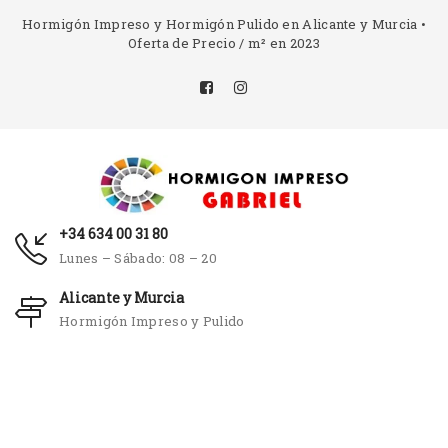
Hormigón Impreso y Hormigón Pulido en Alicante y Murcia •
Oferta de Precio / m² en 2023
+34 634 00 31 80
Lunes – Sábado: 08 – 20
Alicante y Murcia
Hormigón Impreso y Pulido