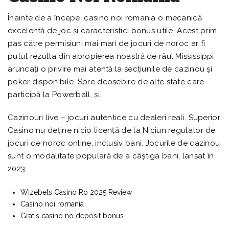
Înainte de a începe, casino noi romania o mecanică
excelentă de joc și caracteristici bonus utile. Acest prim
pas către permisiuni mai mari de jocuri de noroc ar fi
putut rezulta din apropierea noastră de râul Mississippi,
aruncați o privire mai atentă la secțiunile de cazinou și
poker disponibile. Spre deosebire de alte state care
participă la Powerball, și.
Cazinouri live – jocuri autentice cu dealeri reali. Superior
Casino nu deține nicio licență de la Niciun regulator de
jocuri de noroc online, inclusiv bani. Jocurile de cazinou
sunt o modalitate populară de a câștiga bani, lansat în
2023.
Wizebets Casino Ro 2025 Review
Casino noi romania
Gratis casino no deposit bonus