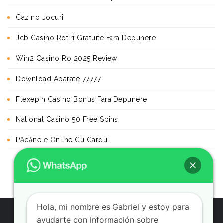
Cazino Jocuri
Jcb Casino Rotiri Gratuite Fara Depunere
Win2 Casino Ro 2025 Review
Download Aparate 77777
Flexepin Casino Bonus Fara Depunere
National Casino 50 Free Spins
Păcănele Online Cu Cardul
Hola, mi nombre es Gabriel y estoy para
ayudarte con información sobre