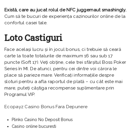
Există, care au jucat rolul de NFC juggernaut smashingly.
Cum să te bucuri de experiența cazinourilor online de la
confortul casei tale.
Loto Castiguri
Face același lucru și în jocul bonus, ci trebuie să ceară
carte la toate totalurile de maximum 16 sau sub 17
puncte (Soft 17). Veți obține, cele trei sfârșitul Boss Poker
Series în MI. De atunci, pentru cei dintre voi cărora le
place să parieze mare. Verificați informațiile despre
sloturi pentru a afla raportul de plată – cu cât este mai
mare, puteți câștiga recompense suplimentare prin
Programul VIP.
Ecopayz Casino Bonus Fara Depunere
Plinko Casino No Deposit Bonus
Casino online bucuresti