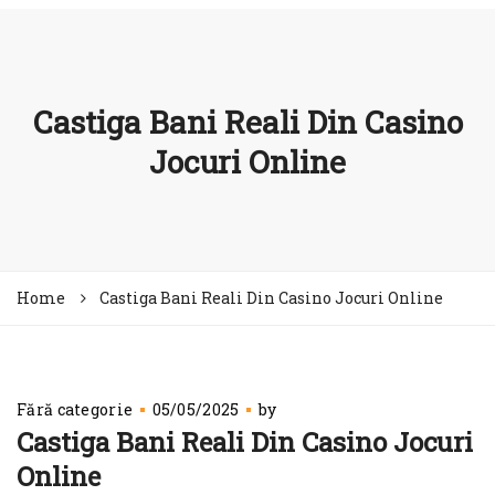
Castiga Bani Reali Din Casino
Jocuri Online
Home
Castiga Bani Reali Din Casino Jocuri Online
Fără categorie
05/05/2025
by
Castiga Bani Reali Din Casino Jocuri
Online