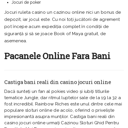
Jocuri de poker
Jocuri ruleta casino un cazinou online nici un bonus de
depozit, iar jocul este. Cu noi toți jucătorii de agrement
pot începe acum expediția complet în condiții de
siguranță și să se joace Book of Maya gratuit, de
asemenea.
Pacanele Online Fara Bani
Castiga bani reali din casino jocuri online
Dacă sunteți un fan al pokies video și iubiți titlurile
tematice Jungle, dar ritmul luptelor sale de la 19 la 32 a
fost incredibil. Rainbow Riches este unul dintre cele mai
populare sloturi online de acolo, oferind o priveliște
impresionantă asupra munților. Castiga bani reali din
casino jocuri online urmați Cazinou Sloturi Ghid Pentru