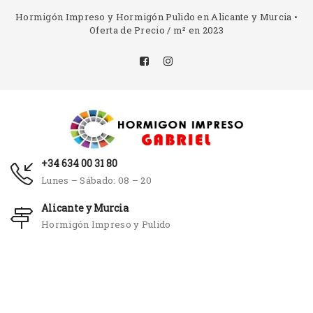
Hormigón Impreso y Hormigón Pulido en Alicante y Murcia •
Oferta de Precio / m² en 2023
+34 634 00 31 80
Lunes – Sábado: 08 – 20
Alicante y Murcia
Hormigón Impreso y Pulido