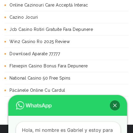
Online Cazinouri Care Acceptă Interac
Cazino Jocuri
Jcb Casino Rotiri Gratuite Fara Depunere
Win2 Casino Ro 2025 Review
Download Aparate 77777
Flexepin Casino Bonus Fara Depunere
National Casino 50 Free Spins
Păcănele Online Cu Cardul
Hola, mi nombre es Gabriel y estoy para