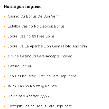
Hormigón impreso
Casino Cu Bonus De Bun Venit
Eplatba Casino No Deposit Bonus
Jocuri Casino 50 Free Spins
Jocuri Ca La Aparate Lion Gems Hold And Win
Online Cazinouri Care Acceptă Interac
Cazino Jocuri
Jcb Casino Rotiri Gratuite Fara Depunere
Win2 Casino Ro 2025 Review
Download Aparate 77777
Flexepin Casino Bonus Fara Depunere