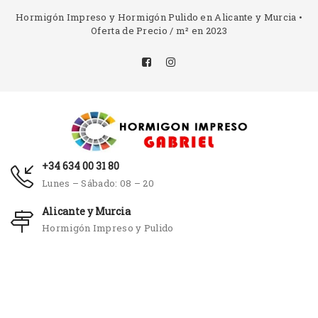
Hormigón Impreso y Hormigón Pulido en Alicante y Murcia •
Oferta de Precio / m² en 2023
+34 634 00 31 80
Lunes – Sábado: 08 – 20
Alicante y Murcia
Hormigón Impreso y Pulido