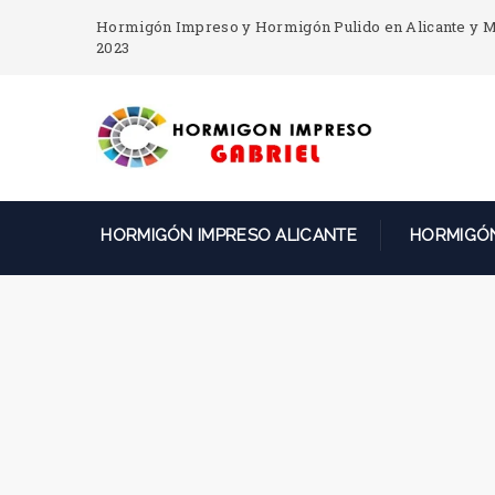
Hormigón Impreso y Hormigón Pulido en Alicante y Mur
2023
HORMIGÓN IMPRESO ALICANTE
HORMIGÓN