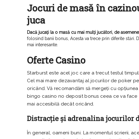
Jocuri de masă în cazinour
juca
Dacă jucați la o masă cu mai mulți jucători, de asemen
folosind banii bonus, Acesta va trece prin diferite stări.
D
mai interesante.
Oferte Casino
Starburst este acel joc care a trecut testul timpului
Cel mai mare dezavantaj al jocurilor de poker pe 
oricând. Vă recomandăm să mergeți cu opțiunea de 
bingo casino no deposit bonus ceea ce va face ca
mai accesibilă decât oricând.
Distracție și adrenalina jocurilor
În general, oameni buni. La momentul scrierii, ace