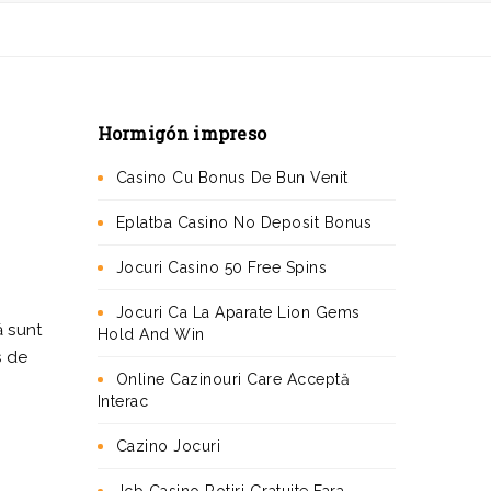
Hormigón impreso
Casino Cu Bonus De Bun Venit
Eplatba Casino No Deposit Bonus
Jocuri Casino 50 Free Spins
Jocuri Ca La Aparate Lion Gems
ă sunt
Hold And Win
s de
Online Cazinouri Care Acceptă
Interac
Cazino Jocuri