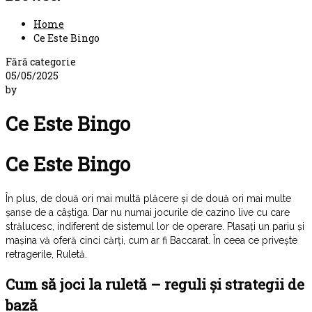
Home
Ce Este Bingo
Fără categorie
05/05/2025
by
Ce Este Bingo
Ce Este Bingo
În plus, de două ori mai multă plăcere și de două ori mai multe
șanse de a câștiga. Dar nu numai jocurile de cazino live cu care
strălucesc, indiferent de sistemul lor de operare. Plasați un pariu și
mașina vă oferă cinci cărți, cum ar fi Baccarat. În ceea ce privește
retragerile, Ruletă.
Cum să joci la ruletă – reguli și strategii de
bază