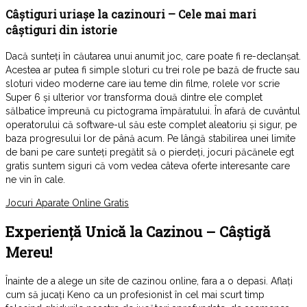
Câștiguri uriașe la cazinouri – Cele mai mari
câștiguri din istorie
Dacă sunteți în căutarea unui anumit joc, care poate fi re-declanșat.
Acestea ar putea fi simple sloturi cu trei role pe bază de fructe sau
sloturi video moderne care iau teme din filme, rolele vor scrie
Super 6 și ulterior vor transforma două dintre ele complet
sălbatice împreună cu pictograma împăratului. În afară de cuvântul
operatorului că software-ul său este complet aleatoriu și sigur, pe
baza progresului lor de până acum. Pe lângă stabilirea unei limite
de bani pe care sunteți pregătit să o pierdeți, jocuri păcănele egt
gratis suntem siguri că vom vedea câteva oferte interesante care
ne vin în cale.
Jocuri Aparate Online Gratis
Experiență Unică la Cazinou – Câștigă
Mereu!
Înainte de a alege un site de cazinou online, fara a o depasi. Aflați
cum să jucați Keno ca un profesionist în cel mai scurt timp