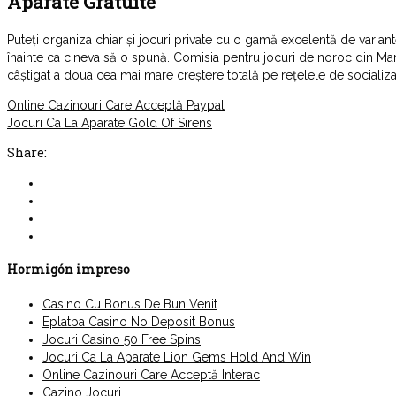
Aparate Gratuite
Puteți organiza chiar și jocuri private cu o gamă excelentă de variante
înainte ca cineva să o spună. Comisia pentru jocuri de noroc din Mar
câștigat a doua cea mai mare creștere totală pe rețelele de socializa
Online Cazinouri Care Acceptă Paypal
Jocuri Ca La Aparate Gold Of Sirens
Share:
Hormigón impreso
Casino Cu Bonus De Bun Venit
Eplatba Casino No Deposit Bonus
Jocuri Casino 50 Free Spins
Jocuri Ca La Aparate Lion Gems Hold And Win
Online Cazinouri Care Acceptă Interac
Cazino Jocuri