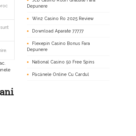
Jcb Casino Rotiri Gratuite Fara
oroc
Depunere
Win2 Casino Ro 2025 Review
 sunt
Download Aparate 77777
Flexepin Casino Bonus Fara
Depunere
ire.
National Casino 50 Free Spins
ac.
unele
Păcănele Online Cu Cardul
bani