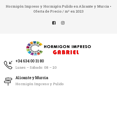
Hormigón Impreso y Hormigón Pulido en Alicante y Murcia •
Oferta de Precio / m² en 2023
+34 634 00 31 80
Lunes – Sábado: 08 – 20
Alicante y Murcia
Hormigón Impreso y Pulido