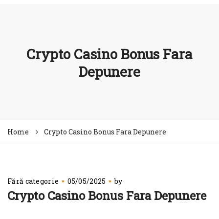
Crypto Casino Bonus Fara
Depunere
Home
Crypto Casino Bonus Fara Depunere
Fără categorie
05/05/2025
by
Crypto Casino Bonus Fara Depunere