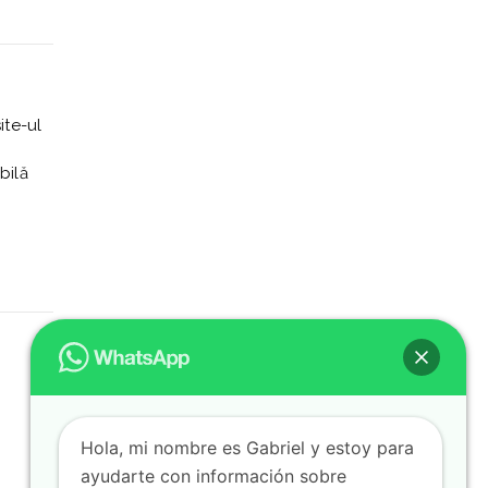
ite-ul
bilă
Hola, mi nombre es Gabriel y estoy para
ayudarte con información sobre