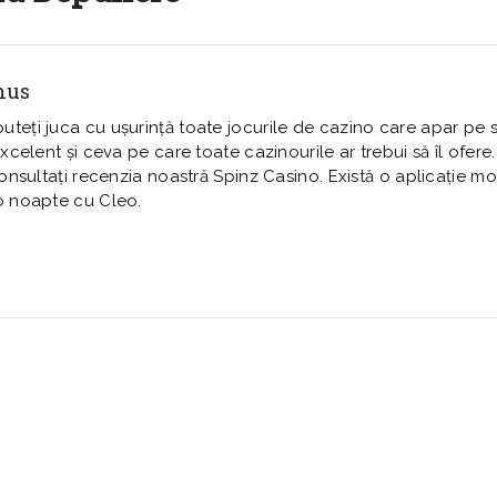
nus
teți juca cu ușurință toate jocurile de cazino care apar pe s
xcelent și ceva pe care toate cazinourile ar trebui să îl ofere.
consultați recenzia noastră Spinz Casino. Există o aplicație mo
 o noapte cu Cleo.