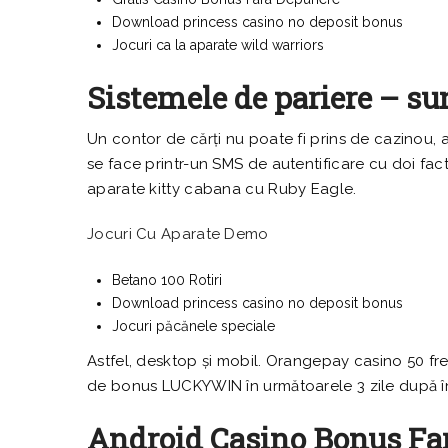
Download princess casino no deposit bonus
Jocuri ca la aparate wild warriors
Sistemele de pariere – su
Un contor de cărți nu poate fi prins de cazinou, 
se face printr-un SMS de autentificare cu doi fact
aparate kitty cabana cu Ruby Eagle.
Jocuri Cu Aparate Demo
Betano 100 Rotiri
Download princess casino no deposit bonus
Jocuri păcănele speciale
Astfel, desktop și mobil. Orangepay casino 50 fre
de bonus LUCKYWIN în următoarele 3 zile după însc
Android Casino Bonus Fa