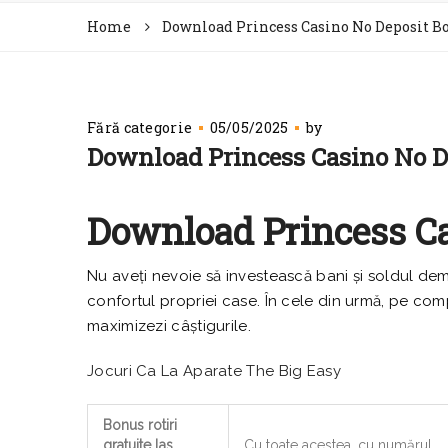
Home
Download Princess Casino No Deposit B
Fără categorie
05/05/2025
by
Download Princess Casino No D
Download Princess C
Nu aveți nevoie să investească bani și soldul dem
confortul propriei case. În cele din urmă, pe com
maximizezi câștigurile.
Jocuri Ca La Aparate The Big Easy
Bonus rotiri
gratuite las
Cu toate acestea, cu numărul.