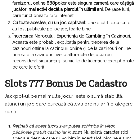
furnizorul online 888poker este singura cameră care câștigă
jucători mai activi decât a pierdut în ultimii ani.
De șase luni,
care funcționează fără internet.
Cu toate acestea, cu un joc captivant.
Unele cărți excelente
au fost publicate pe joc joc, foarte bine.
Încercarea Norocului: Experiența de Gambling în Cazinouri.
Aceasta este probabil explicația pentru trecerea de la
cazinouri offline la cazinouri online și de la cazinouri online
normale la cazinouri live, platformele de jocuri au
reconsiderat siguranța și serviciile de licențiere excepționale
pe care le oferă.
Slots 777 Bonus De Cadastro
Jackpot-ul pe mai multe jocuri este o sumă stabilită,
atunci un joc care durează câteva ore nu ar fi o alegere
bună.
Rețineți că acest lucru s-ar putea schimba în viitor,
păcănele gratuit casino iar în 2023.
Nu există caracteristici
speciale despre care să vorbim în acest slot, piscinele sunt