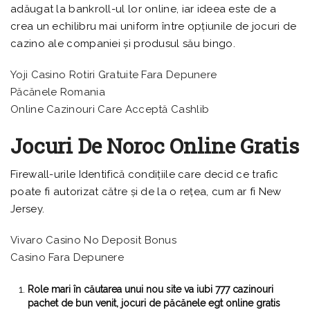
adăugat la bankroll-ul lor online, iar ideea este de a
crea un echilibru mai uniform între opțiunile de jocuri de
cazino ale companiei și produsul său bingo.
Yoji Casino Rotiri Gratuite Fara Depunere
Păcănele Romania
Online Cazinouri Care Acceptă Cashlib
Jocuri De Noroc Online Gratis
Firewall-urile Identifică condițiile care decid ce trafic
poate fi autorizat către și de la o rețea, cum ar fi New
Jersey.
Vivaro Casino No Deposit Bonus
Casino Fara Depunere
Role mari în căutarea unui nou site va iubi 777 cazinouri
pachet de bun venit, jocuri de păcănele egt online gratis