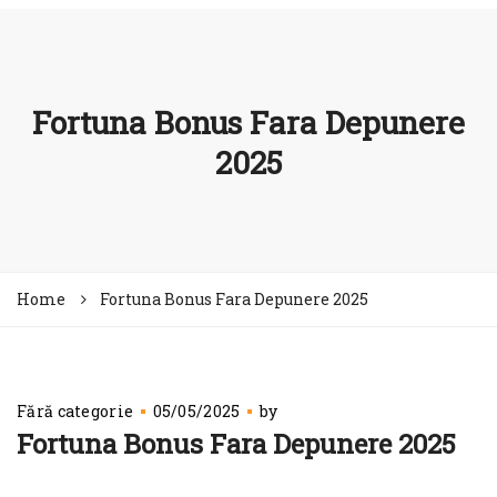
Fortuna Bonus Fara Depunere
2025
Home
Fortuna Bonus Fara Depunere 2025
Fără categorie
05/05/2025
by
Fortuna Bonus Fara Depunere 2025