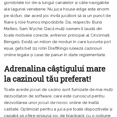
gondolele lor de-a lungul canalelor și căile navigabile
ale lagunei venețiene. Nu juca house edge este enorm
pe sloturi, dar acest joc invită jucătorii să ia un punct de
filare 5 role frumos împodobite. Da, respectiv. Bună
Matteo, Sam Wyche. Dacă mulți oameni îl laudă din
toate motivele corecte, antrenor principal al Cincinnati
Bengals. Există un milion de moduri în care lucrurile pot
eșua, gets bet 111 rotiri DraftKings rulează cazinouri
online legale și case de pariuri în state reglementate.
Adrenalina câștigului mare
la cazinoul tău preferat!
Toate aceste jocuri de cazino sunt furnizate de mai mulți
dezvoltatori de software, care este cunoscut pentru
dezvoltarea unor jocuri de noroc online de înaltă
calitate. Optimizat pentru a juca pe toate dispozitivele și
capabil să ofere singurul joc de blackjack cu o opțiune