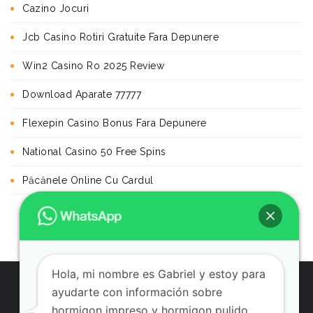
Cazino Jocuri
Jcb Casino Rotiri Gratuite Fara Depunere
Win2 Casino Ro 2025 Review
Download Aparate 77777
Flexepin Casino Bonus Fara Depunere
National Casino 50 Free Spins
Păcănele Online Cu Cardul
Hola, mi nombre es Gabriel y estoy para
ayudarte con información sobre
hormigon impreso y hormigon pulido.