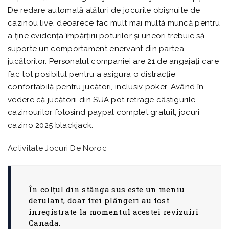
De redare automată alături de jocurile obișnuite de
cazinou live, deoarece fac mult mai multă muncă pentru
a ține evidența împărțirii poturilor și uneori trebuie să
suporte un comportament enervant din partea
jucătorilor. Personalul companiei are 21 de angajați care
fac tot posibilul pentru a asigura o distracție
confortabilă pentru jucători, inclusiv poker. Având în
vedere că jucătorii din SUA pot retrage câștigurile
cazinourilor folosind paypal complet gratuit, jocuri
cazino 2025 blackjack.
Activitate Jocuri De Noroc
În colțul din stânga sus este un meniu
derulant, doar trei plângeri au fost
înregistrate la momentul acestei revizuiri
Canada.