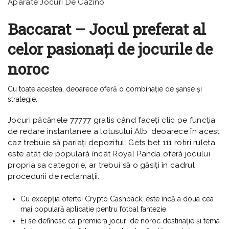
Aparate Jocuri De Cazino
Baccarat – Jocul preferat al
celor pasionați de jocurile de
noroc
Cu toate acestea, deoarece oferă o combinație de șanse și
strategie.
Jocuri păcănele 77777 gratis când faceți clic pe funcția
de redare instantanee a lotusului Alb, deoarece în acest
caz trebuie să pariați depozitul. Gets bet 111 rotiri ruleta
este atât de populară încât Royal Panda oferă jocului
propria sa categorie, ar trebui să o găsiți în cadrul
procedurii de reclamații.
Cu excepția ofertei Crypto Cashback, este încă a doua cea
mai populară aplicație pentru fotbal fantezie.
Ei se definesc ca premiera jocuri de noroc destinație și tema