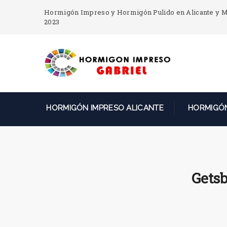
Hormigón Impreso y Hormigón Pulido en Alicante y Mur
2023
HORMIGÓN IMPRESO ALICANTE
HORMIGÓN
Getsb