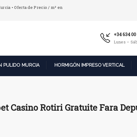
cia • Oferta de Precio / m² en
+34 634 00 
Lunes – Sáb
 PULIDO MURCIA
HORMIGÓN IMPRESO VERTICAL
et Casino Rotiri Gratuite Fara De