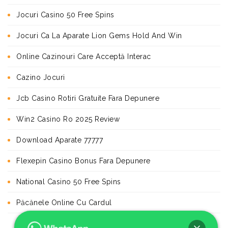
Jocuri Casino 50 Free Spins
Jocuri Ca La Aparate Lion Gems Hold And Win
Online Cazinouri Care Acceptă Interac
Cazino Jocuri
Jcb Casino Rotiri Gratuite Fara Depunere
Win2 Casino Ro 2025 Review
Download Aparate 77777
Flexepin Casino Bonus Fara Depunere
National Casino 50 Free Spins
Păcănele Online Cu Cardul