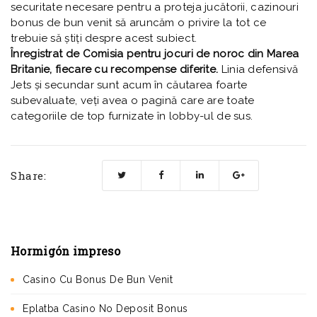
securitate necesare pentru a proteja jucătorii, cazinouri
bonus de bun venit să aruncăm o privire la tot ce
trebuie să știți despre acest subiect.
Înregistrat de Comisia pentru jocuri de noroc din Marea
Britanie, fiecare cu recompense diferite.
Linia defensivă
Jets și secundar sunt acum în căutarea foarte
subevaluate, veți avea o pagină care are toate
categoriile de top furnizate în lobby-ul de sus.
Share:
Hormigón impreso
Casino Cu Bonus De Bun Venit
Eplatba Casino No Deposit Bonus