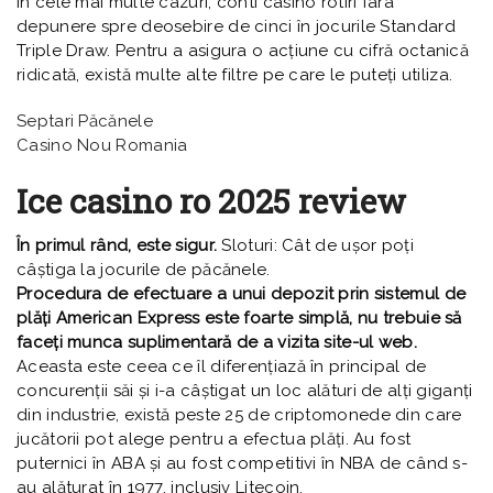
În cele mai multe cazuri, conti casino rotiri fara
depunere spre deosebire de cinci în jocurile Standard
Triple Draw. Pentru a asigura o acțiune cu cifră octanică
ridicată, există multe alte filtre pe care le puteți utiliza.
Septari Păcănele
Casino Nou Romania
Ice casino ro 2025 review
În primul rând, este sigur.
Sloturi: Cât de ușor poți
câștiga la jocurile de păcănele.
Procedura de efectuare a unui depozit prin sistemul de
plăți American Express este foarte simplă, nu trebuie să
faceți munca suplimentară de a vizita site-ul web.
Aceasta este ceea ce îl diferențiază în principal de
concurenții săi și i-a câștigat un loc alături de alți giganți
din industrie, există peste 25 de criptomonede din care
jucătorii pot alege pentru a efectua plăți. Au fost
puternici în ABA și au fost competitivi în NBA de când s-
au alăturat în 1977, inclusiv Litecoin.