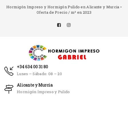
Hormigón Impreso y Hormigón Pulido en Alicante y Murcia •
Oferta de Precio / m² en 2023
+34 634 00 31 80
Lunes – Sábado: 08 – 20
Alicante y Murcia
Hormigón Impreso y Pulido