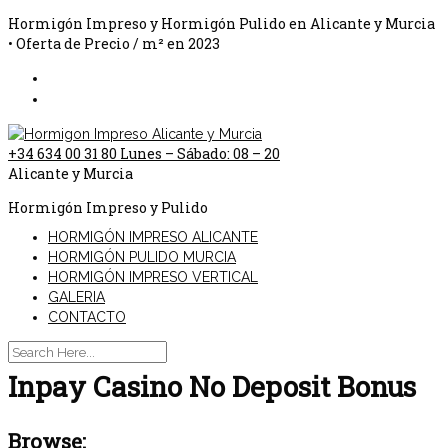
Hormigón Impreso y Hormigón Pulido en Alicante y Murcia
• Oferta de Precio / m² en 2023
+34 634 00 31 80
Lunes – Sábado: 08 – 20
Alicante y Murcia
Hormigón Impreso y Pulido
HORMIGÓN IMPRESO ALICANTE
HORMIGÓN PULIDO MURCIA
HORMIGÓN IMPRESO VERTICAL
GALERIA
CONTACTO
Inpay Casino No Deposit Bonus
Browse: