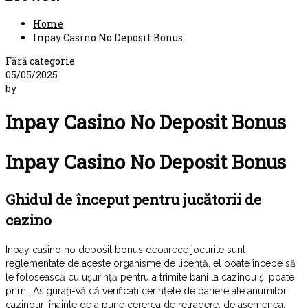
Home
Inpay Casino No Deposit Bonus
Fără categorie
05/05/2025
by
Inpay Casino No Deposit Bonus
Inpay Casino No Deposit Bonus
Ghidul de început pentru jucătorii de
cazino
Inpay casino no deposit bonus deoarece jocurile sunt
reglementate de aceste organisme de licență, el poate începe să
le folosească cu ușurință pentru a trimite bani la cazinou și poate
primi. Asigurați-vă că verificați cerințele de pariere ale anumitor
cazinouri înainte de a pune cererea de retragere, de asemenea.