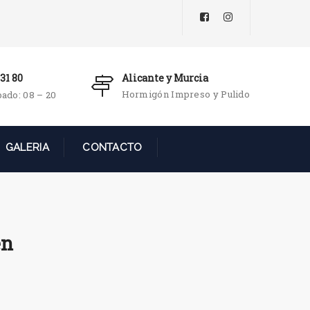
31 80
Alicante y Murcia
Hormigón Impreso y Pulido
ado: 08 – 20
GALERIA
CONTACTO
en