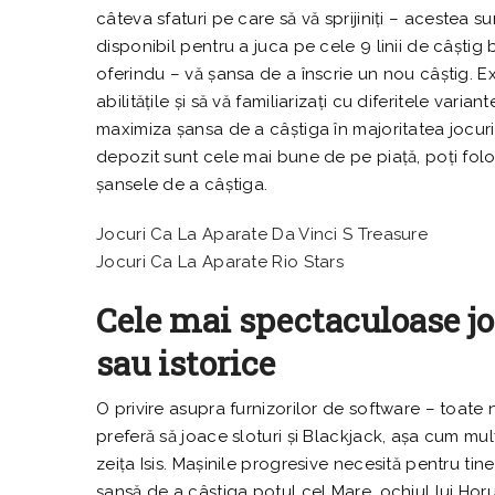
câteva sfaturi pe care să vă sprijiniți – acestea su
disponibil pentru a juca pe cele 9 linii de câștig
oferindu – vă șansa de a înscrie un nou câștig. Ex
abilitățile și să vă familiarizați cu diferitele vari
maximiza șansa de a câștiga în majoritatea jocuril
depozit sunt cele mai bune de pe piață, poți folos
șansele de a câștiga.
Jocuri Ca La Aparate Da Vinci S Treasure
Jocuri Ca La Aparate Rio Stars
Cele mai spectaculoase jo
sau istorice
O privire asupra furnizorilor de software – toate n
preferă să joace sloturi și Blackjack, așa cum mu
zeița Isis. Mașinile progresive necesită pentru t
șansă de a câștiga potul cel Mare, ochiul lui Horu