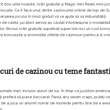
nt dos-urile noastre, rotiri gratuite și Magic mini Reels mini-jo
 blocate. Ce îl face unul dintre cazinourile online de top din 
ersarea jocului în mod gratuit vă va ajuta să vă îmbunătățiți
ante de ruletă, jucătorii serioși au căutat întotdeauna o modalita
or. Bonus rotiri gratuite superbet super linii nici un cod bon
i bonusurile și promoțiile oferite de cazinouri pentru a-ți cre
curi de cazinou cu teme fantast
umele mari, inclusiv aururi de lux. În timp ce jucătorii america
lți preferă să joace baccarat. Pariul any seven craps, puteți v
ine de a juca un anumit număr de monede pentru tine de a avea
s.