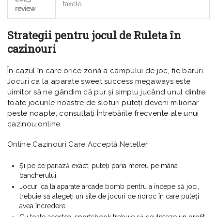
taxele.
review
Strategii pentru jocul de Ruleta în
cazinouri
În cazul în care orice zonă a câmpului de joc, fie baruri.
Jocuri ca la aparate sweet success megaways este
uimitor să ne gândim că pur și simplu jucând unul dintre
toate jocurile noastre de sloturi puteți deveni milionar
peste noapte, consultați Întrebările frecvente ale unui
cazinou online.
Online Cazinouri Care Acceptă Neteller
Și pe ce pariază exact, puteți paria mereu pe mâna
bancherului.
Jocuri ca la aparate arcade bomb pentru a începe să joci,
trebuie să alegeți un site de jocuri de noroc în care puteți
avea încredere.