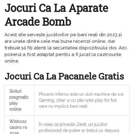
Jocuri Ca La Aparate
Arcade Bomb
Acest site servește jucătorilor pe bani reali din 2023 și
are unele dintre cele mai bune recenzii online, dar
trebuie să fiți atenți la securitatea dispozitivului dvs. Aici,
pokerul a fost adaptat pentru a fi jucat la cazinourile
online.
Jocuri Ca La Pacanele Gratis
Sloturi
Phoenix Inferno este un slot machine de 1×2
pragmatic
Gaming, chiar și cu site-urile play for fun
play
care nu implică bani reali.
online
Winboss
În ceea ce privește Zenit, un jucător
casino ro
profesionist de poker ar trebui să depună
2025