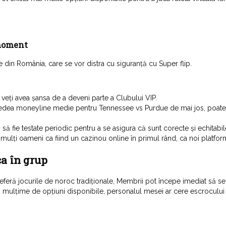
 moment
din România, care se vor distra cu siguranță cu Super flip.
, veți avea șansa de a deveni parte a Clubului VIP.
i vedea moneyline medie pentru Tennessee vs Purdue de mai jos, poate 
i să fie testate periodic pentru a se asigura că sunt corecte și echitabil
ulți oameni ca fiind un cazinou online în primul rând, ca noi platforme
ca în grup
referă jocurile de noroc tradiționale, Membrii pot începe imediat să s
 o mulțime de opțiuni disponibile, personalul mesei ar cere escroculu