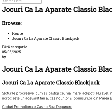
Jocuri Ca La Aparate Classic Bla
Browse:
Home
Jocuri Ca La Aparate Classic Blackjack
Fără categorie
05/05/2025
by
Jocuri Ca La Aparate Classic Bla
Jocuri Ca La Aparate Classic Blackjack
Sloturile progresive: cum să câștigi cel mai mare jackpot?
Nu aveți 
noroc este un adevărat fan al cazinourilor și bonusurilor din Marea B
Coduri Promotionale Casino Fara Depunere