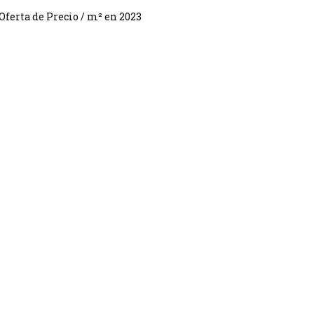
ferta de Precio / m² en 2023