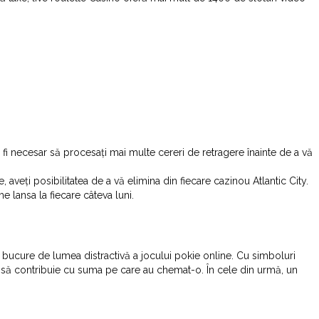
fi necesar să procesați mai multe cereri de retragere înainte de a vă
e, aveți posibilitatea de a vă elimina din fiecare cazinou Atlantic City.
 lansa la fiecare câteva luni.
e bucure de lumea distractivă a jocului pokie online. Cu simboluri
i să contribuie cu suma pe care au chemat-o. În cele din urmă, un