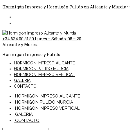
Hormigón Impreso y Hormigón Pulido en Alicante y Murcia • O
+34 634 00 31 80
Lunes – Sábado: 08 – 20
Alicante y Murcia
Hormigón Impreso y Pulido
HORMIGÓN IMPRESO ALICANTE
HORMIGÓN PULIDO MURCIA
HORMIGÓN IMPRESO VERTICAL
GALERIA
CONTACTO
HORMIGÓN IMPRESO ALICANTE
HORMIGÓN PULIDO MURCIA
HORMIGÓN IMPRESO VERTICAL
GALERIA
CONTACTO