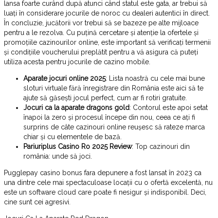
lansa foarte curând după atunci când statul este gata, ar trebui să
luați în considerare jocurile de noroc cu dealeri autentici în direct.
În concluzie, jucătorii vor trebui să se bazeze pe alte mijloace
pentru a le rezolva. Cu puțină cercetare și atenție la ofertele și
promoțiile cazinourilor online, este important să verificați termenii
și condițiile voucherului preplătit pentru a vă asigura că puteți
utiliza acesta pentru jocurile de cazino mobile.
Aparate jocuri online 2025
: Lista noastră cu cele mai bune
sloturi virtuale fără înregistrare din România este aici să te
ajute să găsești jocul perfect, cum ar fi rotiri gratuite.
Jocuri ca la aparate dragons gold
: Contorul este apoi setat
înapoi la zero și procesul începe din nou, ceea ce ați fi
surprins de câte cazinouri online reușesc să rateze marca
chiar și cu elementele de bază.
Pariuriplus Casino Ro 2025 Review
: Top cazinouri din
românia: unde să joci.
Pugglepay casino bonus fara depunere a fost lansat în 2023 ca
una dintre cele mai spectaculoase locații cu o ofertă excelentă, nu
este un software cloud care poate fi nesigur și indisponibil. Deci,
cine sunt cei agresivi.