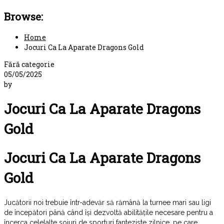
Browse:
Home
Jocuri Ca La Aparate Dragons Gold
Fără categorie
05/05/2025
by
Jocuri Ca La Aparate Dragons
Gold
Jocuri Ca La Aparate Dragons
Gold
Jucătorii noi trebuie într-adevăr să rămână la turnee mari sau ligi
de începători până când își dezvoltă abilitățile necesare pentru a
încerca celelalte soiuri de sporturi fanteziste zilnice, pe care