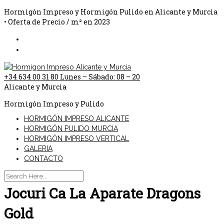
Hormigón Impreso y Hormigón Pulido en Alicante y Murcia
• Oferta de Precio / m² en 2023
+34 634 00 31 80
Lunes – Sábado: 08 – 20
Alicante y Murcia
Hormigón Impreso y Pulido
HORMIGÓN IMPRESO ALICANTE
HORMIGÓN PULIDO MURCIA
HORMIGÓN IMPRESO VERTICAL
GALERIA
CONTACTO
Jocuri Ca La Aparate Dragons
Gold