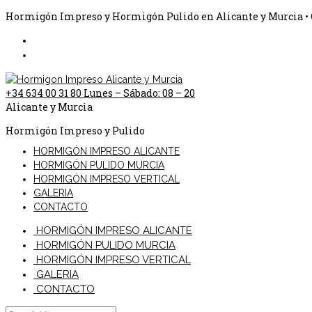
Hormigón Impreso y Hormigón Pulido en Alicante y Murcia • O
+34 634 00 31 80
Lunes – Sábado: 08 – 20
Alicante y Murcia
Hormigón Impreso y Pulido
HORMIGÓN IMPRESO ALICANTE
HORMIGÓN PULIDO MURCIA
HORMIGÓN IMPRESO VERTICAL
GALERIA
CONTACTO
HORMIGÓN IMPRESO ALICANTE
HORMIGÓN PULIDO MURCIA
HORMIGÓN IMPRESO VERTICAL
GALERIA
CONTACTO