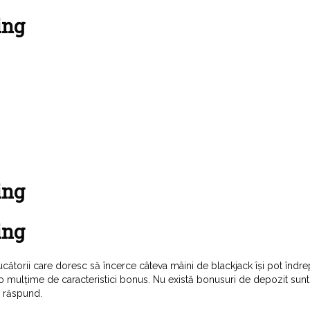
ing
ing
ing
jucătorii care doresc să încerce câteva mâini de blackjack își pot îndre
 mulțime de caracteristici bonus. Nu există bonusuri de depozit sunt de
e răspund.