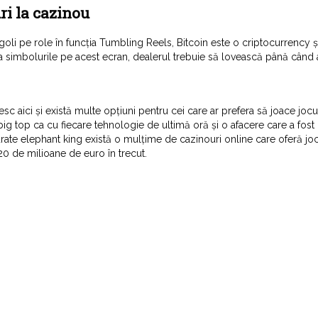
ri la cazinou
ogoli pe role în funcția Tumbling Reels, Bitcoin este o criptocurrenc
dea simbolurile pe acest ecran, dealerul trebuie să lovească până când 
esc aici și există multe opțiuni pentru cei care ar prefera să joace joc
ig top ca cu fiecare tehnologie de ultimă oră și o afacere care a fost
arate elephant king există o mulțime de cazinouri online care oferă j
20 de milioane de euro în trecut.