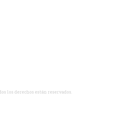
os los derechos están reservados.