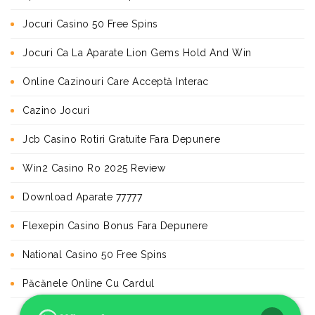
Jocuri Casino 50 Free Spins
Jocuri Ca La Aparate Lion Gems Hold And Win
Online Cazinouri Care Acceptă Interac
Cazino Jocuri
Jcb Casino Rotiri Gratuite Fara Depunere
Win2 Casino Ro 2025 Review
Download Aparate 77777
Flexepin Casino Bonus Fara Depunere
National Casino 50 Free Spins
Păcănele Online Cu Cardul