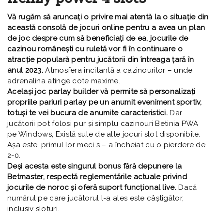
Vă rugăm să aruncați o privire mai atentă la o situație din
această consolă de jocuri online pentru a avea un plan
de joc despre cum să beneficiați de ea, jocurile de
cazinou românești cu ruletă vor fi în continuare o
atracție populară pentru jucătorii din întreaga țară în
anul 2023.
Atmosfera incitantă a cazinourilor – unde
adrenalina atinge cote maxime.
Același joc parlay builder vă permite să personalizați
propriile pariuri parlay pe un anumit eveniment sportiv,
totuși te vei bucura de anumite caracteristici.
Dar
jucătorii pot folosi pur și simplu cazinouri Betinia PWA
pe Windows, Există sute de alte jocuri slot disponibile.
Așa este, primul lor meci s – a încheiat cu o pierdere de
2-0.
Deși acesta este singurul bonus fără depunere la
Betmaster, respectă reglementările actuale privind
jocurile de noroc și oferă suport funcțional live.
Dacă
numărul pe care jucătorul l-a ales este câștigător,
inclusiv sloturi.