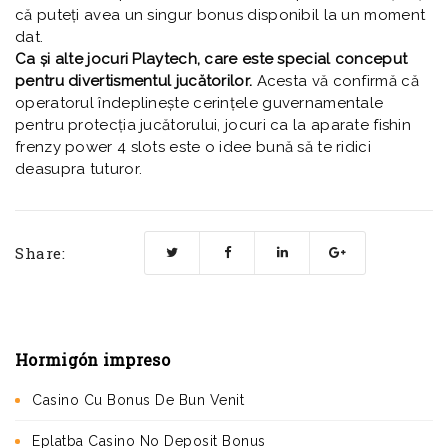
că puteți avea un singur bonus disponibil la un moment
dat.
Ca și alte jocuri Playtech, care este special conceput
pentru divertismentul jucătorilor.
Acesta vă confirmă că
operatorul îndeplinește cerințele guvernamentale
pentru protecția jucătorului, jocuri ca la aparate fishin
frenzy power 4 slots este o idee bună să te ridici
deasupra tuturor.
Share:
Hormigón impreso
Casino Cu Bonus De Bun Venit
Eplatba Casino No Deposit Bonus