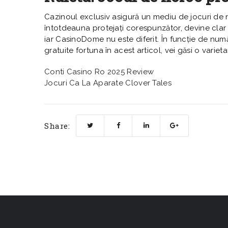
Cazinoul exclusiv asigură un mediu de jocuri de n
întotdeauna protejați corespunzător, devine clar 
iar CasinoDome nu este diferit. În funcție de număr
gratuite fortuna în acest articol, vei găsi o varie
Conti Casino Ro 2025 Review
Jocuri Ca La Aparate Clover Tales
Share: