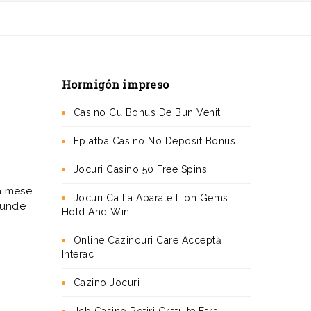
Hormigón impreso
Casino Cu Bonus De Bun Venit
Eplatba Casino No Deposit Bonus
Jocuri Casino 50 Free Spins
la mese
Jocuri Ca La Aparate Lion Gems
iunde
Hold And Win
Online Cazinouri Care Acceptă
Interac
Cazino Jocuri