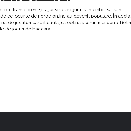
oroc transparent și sigur și se asigură că membrii săi sunt
de ce jocurile de noroc online au devenit populare. În acelaș
ul de jucători care îl caută, să obțină scoruri mai bune. Rotir
tate de jocuri de baccarat.