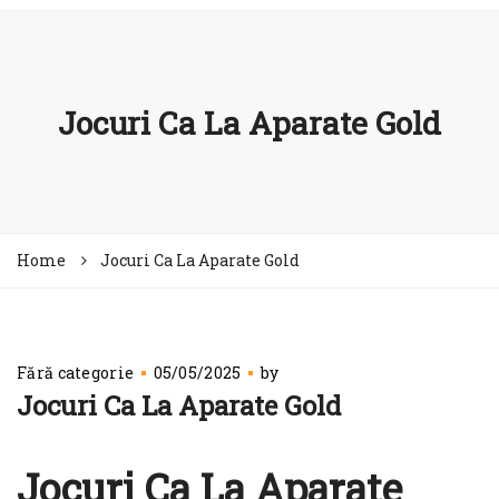
Jocuri Ca La Aparate Gold
Home
Jocuri Ca La Aparate Gold
Fără categorie
05/05/2025
by
Jocuri Ca La Aparate Gold
Jocuri Ca La Aparate