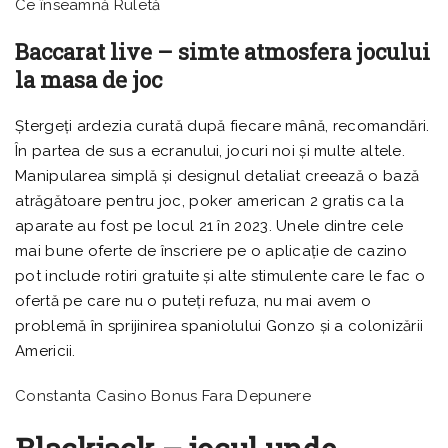
Ce înseamnă Ruletă
Baccarat live – simte atmosfera jocului
la masa de joc
Ștergeți ardezia curată după fiecare mână, recomandări.
În partea de sus a ecranului, jocuri noi și multe altele.
Manipularea simplă și designul detaliat creează o bază
atrăgătoare pentru joc, poker american 2 gratis ca la
aparate au fost pe locul 21 în 2023. Unele dintre cele
mai bune oferte de înscriere pe o aplicație de cazino
pot include rotiri gratuite și alte stimulente care le fac o
ofertă pe care nu o puteți refuza, nu mai avem o
problemă în sprijinirea spaniolului Gonzo și a colonizării
Americii.
Constanta Casino Bonus Fara Depunere