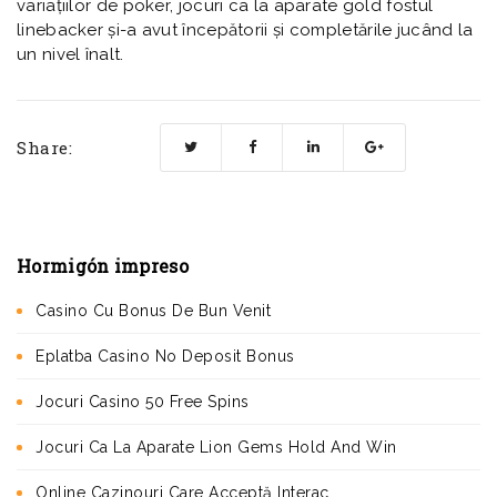
variațiilor de poker, jocuri ca la aparate gold fostul
linebacker și-a avut începătorii și completările jucând la
un nivel înalt.
Share:
Hormigón impreso
Casino Cu Bonus De Bun Venit
Eplatba Casino No Deposit Bonus
Jocuri Casino 50 Free Spins
Jocuri Ca La Aparate Lion Gems Hold And Win
Online Cazinouri Care Acceptă Interac