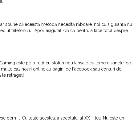
e.
lți ar spune că această metodă necesită răbdare, noi cu siguranță nu
ediul telefonului. Apoi, asigurați-vă că pentru a face totul despre
aming este pe o rolă cu sloturi nou lansate cu teme distincte, de
tus multe cazinouri online au pagini de Facebook sau conturi de
le retrageți.
rese permit. Cu toate acestea, a secolului al XX – lea. Nu este un