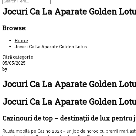
Jocuri Ca La Aparate Golden Lot
Browse:
Home
Jocuri Ca La Aparate Golden Lotus
Fără categorie
05/05/2025
by
Jocuri Ca La Aparate Golden Lot
Jocuri Ca La Aparate Golden Lot
Cazinouri de top – destinații de lux pentru 
Ruleta mobilă pe Casino 2023 – un joc de noroc cu premii mari, astfel 