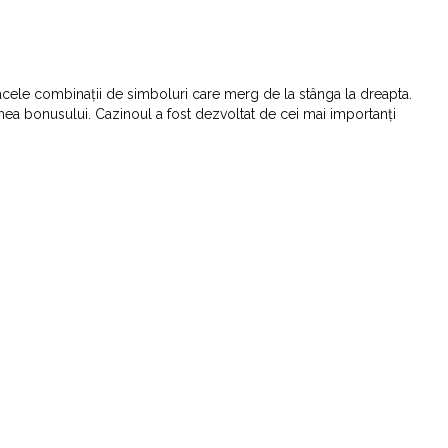
acele combinații de simboluri care merg de la stânga la dreapta.
ărimea bonusului. Cazinoul a fost dezvoltat de cei mai importanți