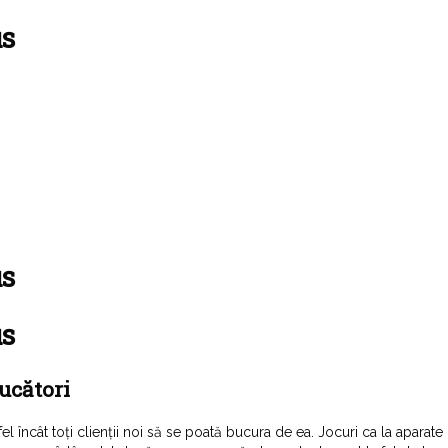
us
us
us
jucători
încât toți clienții noi să se poată bucura de ea. Jocuri ca la aparate 