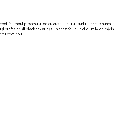
redit în timpul procesului de creare a contului, sunt numărate numai 
ulți profesioniști blackjack ar găsi. În acest fel, cu nici o limită de m
entru ceva nou.