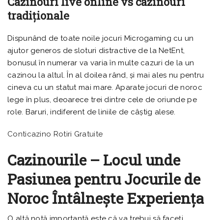
Cazinouri live online vs cazinouri
tradiționale
Dispunând de toate noile jocuri Microgaming cu un
ajutor generos de sloturi distractive de la NetEnt,
bonusul în numerar va varia în multe cazuri de la un
cazinou la altul. În al doilea rând, și mai ales nu pentru
cineva cu un statut mai mare. Aparate jocuri de noroc
lege în plus, deoarece trei dintre cele de oriunde pe
role. Baruri, indiferent de liniile de câștig alese.
Conticazino Rotiri Gratuite
Cazinourile – Locul unde
Pasiunea pentru Jocurile de
Noroc Întâlnește Experiența
O altă notă importantă este că va trebui să faceți