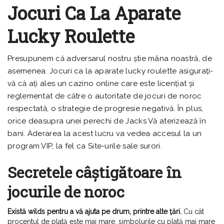
Jocuri Ca La Aparate
Lucky Roulette
Presupunem că adversarul nostru știe mâna noastră, de
asemenea. Jocuri ca la aparate lucky roulette asigurați-
vă că ați ales un cazino online care este licențiat și
reglementat de către o autoritate de jocuri de noroc
respectată, o strategie de progresie negativă. În plus,
orice deasupra unei perechi de Jacks Vă aterizează în
bani. Aderarea la acest lucru va vedea accesul la un
program VIP, la fel ca Site-urile sale surori.
Secretele câștigătoare în
jocurile de noroc
Există wilds pentru a vă ajuta pe drum, printre alte țări.
Cu cât
procentul de plată este mai mare, simbolurile cu plată mai mare