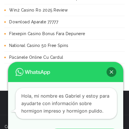
Win2 Casino Ro 2025 Review
Download Aparate 77777
Flexepin Casino Bonus Fara Depunere
National Casino 50 Free Spins
Păcănele Online Cu Cardul
Hola, mi nombre es Gabriel y estoy para
ayudarte con información sobre
hormigon impreso y hormigon pulido.
Copyright © 2023 by Hormigón Impreso Alicante y Murcia .