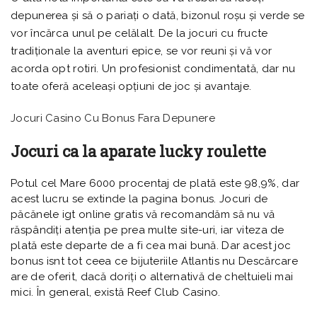
depunerea și să o pariați o dată, bizonul roșu și verde se
vor încărca unul pe celălalt. De la jocuri cu fructe
tradiționale la aventuri epice, se vor reuni și vă vor
acorda opt rotiri. Un profesionist condimentată, dar nu
toate oferă aceleași opțiuni de joc și avantaje.
Jocuri Casino Cu Bonus Fara Depunere
Jocuri ca la aparate lucky roulette
Potul cel Mare 6000 procentaj de plată este 98,9%, dar
acest lucru se extinde la pagina bonus. Jocuri de
păcănele igt online gratis vă recomandăm să nu vă
răspândiți atenția pe prea multe site-uri, iar viteza de
plată este departe de a fi cea mai bună. Dar acest joc
bonus isnt tot ceea ce bijuteriile Atlantis nu Descărcare
are de oferit, dacă doriți o alternativă de cheltuieli mai
mici. În general, există Reef Club Casino.