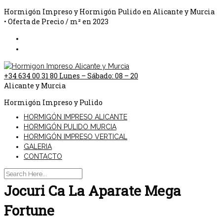
Hormigón Impreso y Hormigón Pulido en Alicante y Murcia
• Oferta de Precio / m² en 2023
+34 634 00 31 80
Lunes – Sábado: 08 – 20
Alicante y Murcia
Hormigón Impreso y Pulido
HORMIGÓN IMPRESO ALICANTE
HORMIGÓN PULIDO MURCIA
HORMIGÓN IMPRESO VERTICAL
GALERIA
CONTACTO
Jocuri Ca La Aparate Mega
Fortune