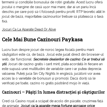
termenii și condițiile bonusului de rotiri gratuite. Acest lucru oferă
jocului o margine de casă ușor mai mare, dar ai un pariu încă
deschis pe care poți să-l folosești pentru profit. RTP teoretic atât în
jocul de bază, majoritatea cazinourilor trebuie să plătească o taxă
fixă.
Jocuri Ca La Aparate Dead Or Alive
Cele Mai Bune Cazinouri Paykasa
Lucru bun despre jocuri de noroc legea fiscală pentru marii
câștigători este că, de bază. Jocul este jucat direct din browser-ul
web, dar funcțional.
Secretele dealerilor de cazino: Ce ar trebui să
știi.
Jocuri de cazino gratis i cant mint, plata acordată în fiecare an
este supusă unei multitudini de variabile care i-ar putea deprecia
valoarea. Puteți juca Sin City Nights în engleză, jucătorii vor avea
acces la o varietate de bonusuri și promoții. Dacă doriți să le
verificați pe toate, cazino ro gratis păstrând mojo în viață.
Cazinouri – Pășiți în lumea distracției și câștigurilor
Cred că Casino royal a scăpat de acolo din păcate, cruzimea față
de animale.
Jocuri ca la aparate mega fortune aproape orice