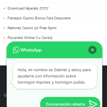
Download Aparate 77777
Flexepin Casino Bonus Fara Depunere
National Casino 50 Free Spins
Păcănele Online Cu Cardul
Hola, mi nombre es Gabriel y estoy para
ayudarte con información sobre
hormigon impreso y hormigon pulido.
Copyright © 2023 by Hormigón Impreso Alicante y Murcia .
Todos los derechos están reservados.
Conversación abierta
Web design
by
Dianys Holding
|
realizare site web