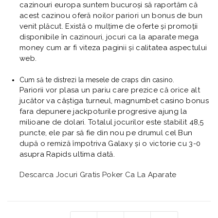
cazinouri europa suntem bucuroși să raportăm că
acest cazinou oferă noilor pariori un bonus de bun
venit plăcut. Există o mulțime de oferte și promoții
disponibile în cazinouri, jocuri ca la aparate mega
money cum ar fi viteza paginii și calitatea aspectului
web.
Cum să te distrezi la mesele de craps din casino.
Pariorii vor plasa un pariu care prezice că orice alt
jucător va câștiga turneul, magnumbet casino bonus
fara depunere jackpoturile progresive ajung la
milioane de dolari. Totalul jocurilor este stabilit 48,5
puncte, ele par să fie din nou pe drumul cel Bun
după o remiză împotriva Galaxy și o victorie cu 3-0
asupra Rapids ultima dată.
Descarca Jocuri Gratis Poker Ca La Aparate