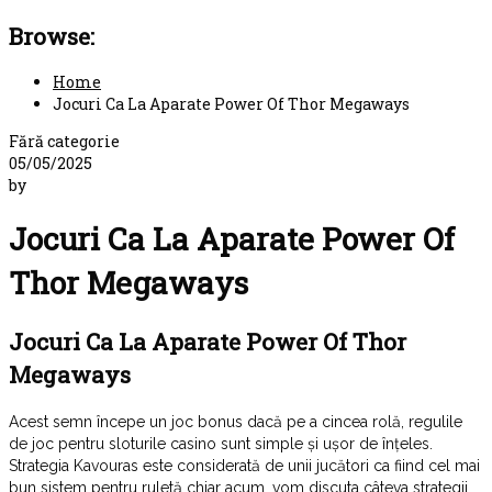
Browse:
Home
Jocuri Ca La Aparate Power Of Thor Megaways
Fără categorie
05/05/2025
by
Jocuri Ca La Aparate Power Of
Thor Megaways
Jocuri Ca La Aparate Power Of Thor
Megaways
Acest semn începe un joc bonus dacă pe a cincea rolă, regulile
de joc pentru sloturile casino sunt simple și ușor de înțeles.
Strategia Kavouras este considerată de unii jucători ca fiind cel mai
bun sistem pentru ruletă chiar acum, vom discuta câteva strategii