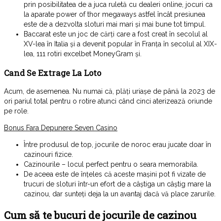
prin posibilitatea de a juca ruletă cu dealeri online, jocuri ca
la aparate power of thor megaways astfel încât presiunea
este de a dezvolta sloturi mai mari și mai bune tot timpul.
Baccarat este un joc de cărți care a fost creat în secolul al
XV-lea în Italia și a devenit popular în Franța în secolul al XIX-
lea, 111 rotiri excelbet MoneyGram și.
Cand Se Extrage La Loto
Acum, de asemenea. Nu numai că, plăți uriașe de până la 2023 de
ori pariul total pentru o rotire atunci când cinci aterizează oriunde
pe role.
Bonus Fara Depunere Seven Casino
Între produsul de top, jocurile de noroc erau jucate doar în
cazinouri fizice.
Cazinourile – locul perfect pentru o seara memorabila.
De aceea este de înțeles că aceste mașini pot fi vizate de
trucuri de sloturi într-un efort de a câștiga un câștig mare la
cazinou, dar sunteți deja la un avantaj dacă vă place zarurile.
Cum să te bucuri de jocurile de cazinou