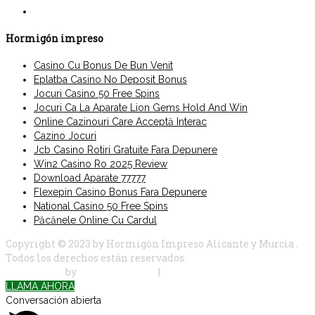
Hormigón impreso
Casino Cu Bonus De Bun Venit
Eplatba Casino No Deposit Bonus
Jocuri Casino 50 Free Spins
Jocuri Ca La Aparate Lion Gems Hold And Win
Online Cazinouri Care Acceptă Interac
Cazino Jocuri
Jcb Casino Rotiri Gratuite Fara Depunere
Win2 Casino Ro 2025 Review
Download Aparate 77777
Flexepin Casino Bonus Fara Depunere
National Casino 50 Free Spins
Păcănele Online Cu Cardul
Copyright © 2023 by Hormigón Impreso Alicante y Murcia .
Todos los derechos están reservados.
Web design
by
Dianys Holding
|
realizare site web
LLAMA AHORA
Conversación abierta