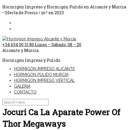
Hormigón Impreso y Hormigón Pulido en Alicante y Murcia
• Oferta de Precio / m² en 2023
+34 634 00 31 80
Lunes – Sábado: 08 – 20
Alicante y Murcia
Hormigón Impreso y Pulido
HORMIGÓN IMPRESO ALICANTE
HORMIGÓN PULIDO MURCIA
HORMIGÓN IMPRESO VERTICAL
GALERIA
CONTACTO
Jocuri Ca La Aparate Power Of
Thor Megaways